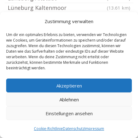
Lüneburg Kaltenmoor
(13.61 km)
Lüneburg Brückenkamp
(13.61 km)
Zustimmung verwalten
Buchholz in der Nordheide
(13.65 km)
Um dir ein optimales Erlebnis zu bieten, verwenden wir Technologien
Ebstorf
(13.69 km)
wie Cookies, um Geräteinformationen zu speichern und/oder darauf
Schwienau
(13.71 km)
zuzugreifen. Wenn du diesen Technologien zustimmst, können wir
Daten wie das Surfverhalten oder eindeutige IDs auf dieser Website
Bienenbüttel
(13.86 km)
verarbeiten. Wenn du deine Zustimmung nicht erteilst oder
zurückziehst, können bestimmte Merkmale und Funktionen
Wendisch Evern
(13.9 km)
beeinträchtigt werden.
Natendorf
(13.92 km)
Bardowick
(14.16 km)
Akzeptieren
Lüneburg Raschendorf
(14.21 km)
Ablehnen
Lüneburg Kücknitz
(14.23 km)
Eimke
(14.43 km)
Einstellungen ansehen
Schneverdingen
(14.69 km)
Cookie-Richtlinie
Datenschutz
Impressum
Handeloh
(14.82 km)