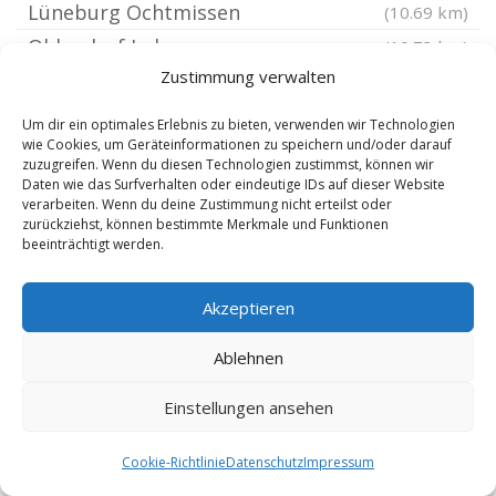
Lüneburg Ochtmissen
(10.69 km)
Oldendorf Luhe
(10.73 km)
Zustimmung verwalten
Lüneburg
(10.89 km)
Barum Kreis Lüneburg
(11.18 km)
Um dir ein optimales Erlebnis zu bieten, verwenden wir Technologien
wie Cookies, um Geräteinformationen zu speichern und/oder darauf
Buchholz in der Nordheide
(11.27 km)
zuzugreifen. Wenn du diesen Technologien zustimmst, können wir
Lüneburg Mitte
(11.44 km)
Daten wie das Surfverhalten oder eindeutige IDs auf dieser Website
verarbeiten. Wenn du deine Zustimmung nicht erteilst oder
Lüneburg St Johns
(11.55 km)
zurückziehst, können bestimmte Merkmale und Funktionen
beeinträchtigt werden.
Lüneburg Altstadt
(11.55 km)
Embsen Kreis Lüneburg
(11.55 km)
Akzeptieren
Hamburg Altengamme
(11.87 km)
Lüneburg Kücknitz
(11.93 km)
Ablehnen
Lüneburg Häcklingen
(11.95 km)
Einstellungen ansehen
Lüneburg Brückenkamp
(12.2 km)
Lüneburg Kaltenmoor
(12.2 km)
Cookie-Richtlinie
Datenschutz
Impressum
Brietlingen
(12.3 km)