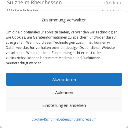
Sulzheim Rheinhessen
(5.6 km)
Weinolsheim
(5.64 km)
Dexheim
Zustimmung verwalten
(5.71 km)
Dalheim bei Mainz
(5.73 km)
Um dir ein optimales Erlebnis zu bieten, verwenden wir Technologien
Schwabenheim an der Selz
wie Cookies, um Geräteinformationen zu speichern und/oder darauf
(5.87 km)
zuzugreifen. Wenn du diesen Technologien zustimmst, können wir
Spiesheim
(6.01 km)
Daten wie das Surfverhalten oder eindeutige IDs auf dieser Website
verarbeiten. Wenn du deine Zustimmung nicht erteilst oder
Vendersheim
(6.01 km)
zurückziehst, können bestimmte Merkmale und Funktionen
beeinträchtigt werden.
Bubenheim Rheinhessen
(6.03 km)
Biebelnheim
(6.12 km)
Akzeptieren
Engelstadt
(6.22 km)
Uelversheim
(6.38 km)
Ablehnen
Mainz Ebersheim
(6.38 km)
Einstellungen ansehen
Bodenheim Rhein
(6.4 km)
Nackenheim
(6.52 km)
Cookie-Richtlinie
Datenschutz
Impressum
Ensheim Rheinhessen
(6.53 km)