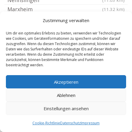
Nennslingen
(11.03 km)
Marxheim
(11.32 km)
Walting Kreis Eichstätt Bayern
(11.41 km)
Zustimmung verwalten
Otting bei Donauwörth
(11.42 km)
Um dir ein optimales Erlebnis zu bieten, verwenden wir Technologien
Egweil
(11.6 km)
wie Cookies, um Geräteinformationen zu speichern und/oder darauf
zuzugreifen. Wenn du diesen Technologien zustimmst, können wir
Höttingen Mittelfranken
(11.62 km)
Daten wie das Surfverhalten oder eindeutige IDs auf dieser Website
Titting Oberbayern
verarbeiten. Wenn du deine Zustimmung nicht erteilst oder
(11.92 km)
zurückziehst, können bestimmte Merkmale und Funktionen
Ellingen Bayern
(12.12 km)
beeinträchtigt werden.
Markt Berolzheim
(12.14 km)
Hitzhofen
Akzeptieren
(12.6 km)
Ettenstatt
(12.67 km)
Ablehnen
Buchdorf
(12.73 km)
Einstellungen ansehen
Oberhausen bei Neuburg an der Donau
Neuburg an der Donau
(12.87 km)
(13.02 km)
Cookie-Richtlinie
Datenschutz
Impressum
Bergen Mittelfranken
(13.02 km)