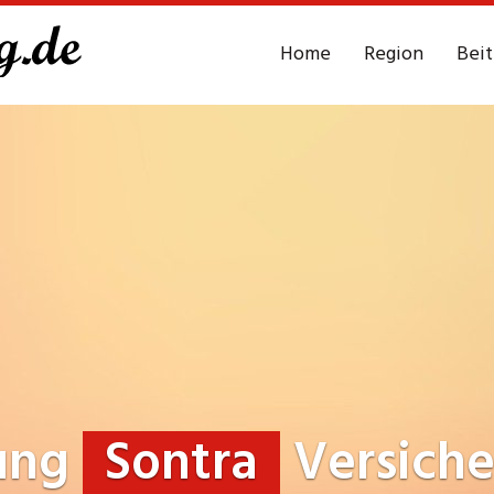
Home
Region
Bei
rung
Sontra
Versich