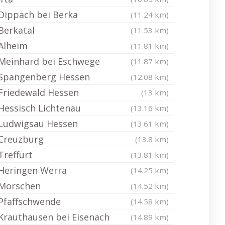
Dippach bei Berka
(11.24 km)
Berkatal
(11.53 km)
Alheim
(11.81 km)
Meinhard bei Eschwege
(11.87 km)
Spangenberg Hessen
(12.08 km)
Friedewald Hessen
(13 km)
Hessisch Lichtenau
(13.16 km)
Ludwigsau Hessen
(13.61 km)
Creuzburg
(13.8 km)
Treffurt
(13.81 km)
Heringen Werra
(14.25 km)
Morschen
(14.52 km)
Pfaffschwende
(14.58 km)
Krauthausen bei Eisenach
(14.89 km)