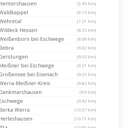
Nentershausen
(3.45 km)
Waldkappel
(6.15 km)
Wehretal
(7.21 km)
Wildeck Hessen
(8.35 km)
Weißenborn bei Eschwege
(8.68 km)
Bebra
(9.02 km)
Gerstungen
(9.02 km)
Meißner bei Eschwege
(9.21 km)
Großensee bei Eisenach
(9.33 km)
Werra-Meißner-Kreis
(9.82 km)
Dankmarshausen
(9.9 km)
Eschwege
(9.92 km)
Berka Werra
(10.37 km)
Herleshausen
(10.71 km)
Ifta
(10.85 km)