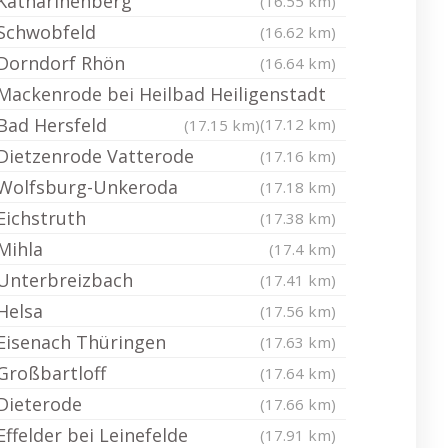
Katharinenberg
(16.55 km)
Schwobfeld
(16.62 km)
Dorndorf Rhön
(16.64 km)
Mackenrode bei Heilbad Heiligenstadt
Bad Hersfeld
(17.12 km)
(17.15 km)
Dietzenrode Vatterode
(17.16 km)
Wolfsburg-Unkeroda
(17.18 km)
Eichstruth
(17.38 km)
Mihla
(17.4 km)
Unterbreizbach
(17.41 km)
Helsa
(17.56 km)
Eisenach Thüringen
(17.63 km)
Großbartloff
(17.64 km)
Dieterode
(17.66 km)
Effelder bei Leinefelde
(17.91 km)