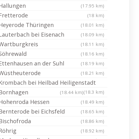
Hallungen
(17.95 km)
Fretterode
(18 km)
Heyerode Thüringen
(18.01 km)
Lauterbach bei Eisenach
(18.09 km)
Wartburgkreis
(18.11 km)
Söhrewald
(18.16 km)
Ettenhausen an der Suhl
(18.19 km)
Wüstheuterode
(18.21 km)
Krombach bei Heilbad Heiligenstadt
Bornhagen
(18.3 km)
(18.44 km)
Hohenroda Hessen
(18.49 km)
Bernterode bei Eichsfeld
(18.65 km)
Bischofroda
(18.86 km)
Röhrig
(18.92 km)