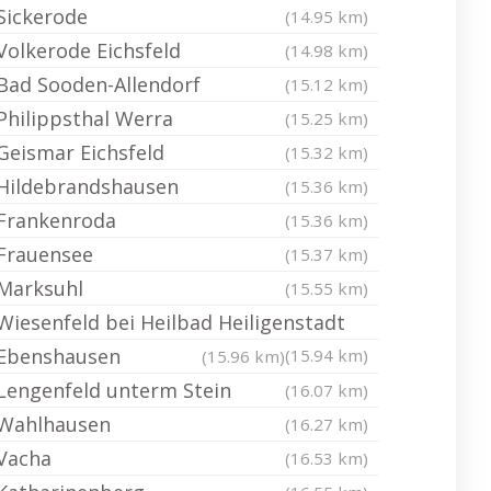
Sickerode
(14.95 km)
Volkerode Eichsfeld
(14.98 km)
Bad Sooden-Allendorf
(15.12 km)
Philippsthal Werra
(15.25 km)
Geismar Eichsfeld
(15.32 km)
Hildebrandshausen
(15.36 km)
Frankenroda
(15.36 km)
Frauensee
(15.37 km)
Marksuhl
(15.55 km)
Wiesenfeld bei Heilbad Heiligenstadt
Ebenshausen
(15.94 km)
(15.96 km)
Lengenfeld unterm Stein
(16.07 km)
Wahlhausen
(16.27 km)
Vacha
(16.53 km)