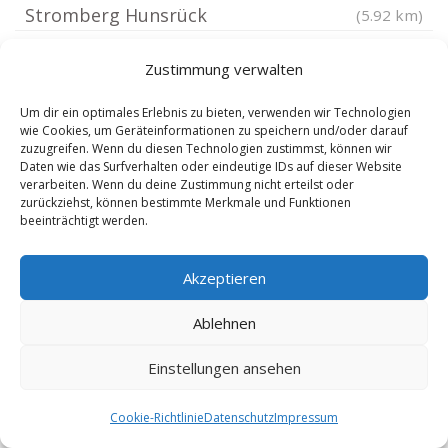
Stromberg Hunsrück
(5.92 km)
Boos Nahe
(5.94 km)
Zustimmung verwalten
Seibersbach
(5.95 km)
Windesheim
(6.05 km)
Um dir ein optimales Erlebnis zu bieten, verwenden wir Technologien
wie Cookies, um Geräteinformationen zu speichern und/oder darauf
Roxheim Kreis Bad Kreuznach
(6.05 km)
zuzugreifen. Wenn du diesen Technologien zustimmst, können wir
Daten wie das Surfverhalten oder eindeutige IDs auf dieser Website
Rüdesheim Kreis Bad Kreuznach
(6.37 km)
verarbeiten. Wenn du deine Zustimmung nicht erteilst oder
Warmsroth
(6.41 km)
zurückziehst, können bestimmte Merkmale und Funktionen
beeinträchtigt werden.
Oberhausen an der Nahe
(6.48 km)
Schloßböckelheim
(6.48 km)
Akzeptieren
Daxweiler
(6.48 km)
Ablehnen
Guldental
(6.68 km)
Hargesheim
(6.78 km)
Einstellungen ansehen
Argenthal
(6.85 km)
Staudernheim
(6.91 km)
Cookie-Richtlinie
Datenschutz
Impressum