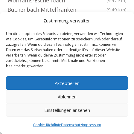
Wolframs-Eschenbach
(9.47 km)
Büchenbach Mittelfranken
(9.49 km)
Dittenheim
(9.64 km)
Zustimmung verwalten
Heideck Mittelfranken
(9.68 km)
Um dir ein optimales Erlebnis zu bieten, verwenden wir Technologien
Weißenburg in Bayern
(9.7 km)
wie Cookies, um Geräteinformationen zu speichern und/oder darauf
zuzugreifen. Wenn du diesen Technologien zustimmst, können wir
Muhr am See
(9.86 km)
Daten wie das Surfverhalten oder eindeutige IDs auf dieser Website
Merkendorf Mittelfranken
verarbeiten. Wenn du deine Zustimmung nicht erteilst oder
(10.05 km)
zurückziehst, können bestimmte Merkmale und Funktionen
Neuendettelsau
(10.06 km)
beeinträchtigt werden.
Meinheim
(10.27 km)
Akzeptieren
Bergen Mittelfranken
(10.72 km)
Markt Berolzheim
(10.8 km)
Ablehnen
Gnotzheim
(11.38 km)
Einstellungen ansehen
Rednitzhembach
(11.82 km)
Petersaurach
(11.89 km)
Cookie-Richtlinie
Datenschutz
Impressum
Schwabach
(12.26 km)