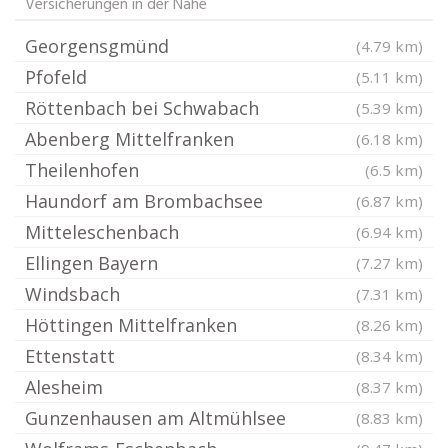
Versicherungen in der Nähe
Georgensgmünd
(4.79 km)
Pfofeld
(5.11 km)
Röttenbach bei Schwabach
(5.39 km)
Abenberg Mittelfranken
(6.18 km)
Theilenhofen
(6.5 km)
Haundorf am Brombachsee
(6.87 km)
Mitteleschenbach
(6.94 km)
Ellingen Bayern
(7.27 km)
Windsbach
(7.31 km)
Höttingen Mittelfranken
(8.26 km)
Ettenstatt
(8.34 km)
Alesheim
(8.37 km)
Gunzenhausen am Altmühlsee
(8.83 km)