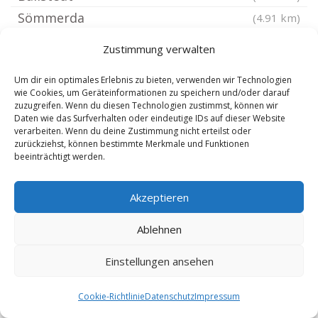
Sömmerda
(4.91 km)
Großrudestedt
(4.91 km)
Zustimmung verwalten
Krautheim bei Weimar Thüringen
(4.91 km)
Um dir ein optimales Erlebnis zu bieten, verwenden wir Technologien
Schwerstedt bei Weimar Thüringen
(5 km)
wie Cookies, um Geräteinformationen zu speichern und/oder darauf
Großbrembach
(5.06 km)
zuzugreifen. Wenn du diesen Technologien zustimmst, können wir
Daten wie das Surfverhalten oder eindeutige IDs auf dieser Website
Daasdorf am Berge
(5.44 km)
verarbeiten. Wenn du deine Zustimmung nicht erteilst oder
zurückziehst, können bestimmte Merkmale und Funktionen
Ellersleben
(5.56 km)
beeinträchtigt werden.
Niederzimmern
(5.81 km)
Ettersburg
(5.86 km)
Akzeptieren
Ramsla
(5.86 km)
Ablehnen
Hottelstedt
(5.94 km)
Olbersleben
(6.22 km)
Einstellungen ansehen
Großmölsen
(6.45 km)
Cookie-Richtlinie
Datenschutz
Impressum
Alperstedt
(6.61 km)