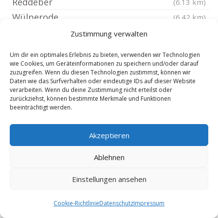
Reddeber
(6.13 km)
Wülperode
(6.42 km)
Wernigerode
(6.78 km)
Zustimmung verwalten
Heudeber
(7.82 km)
Um dir ein optimales Erlebnis zu bieten, verwenden wir Technologien
Rhoden bei Osterwieck
(8.1 km)
wie Cookies, um Geräteinformationen zu speichern und/oder darauf
zuzugreifen. Wenn du diesen Technologien zustimmst, können wir
Hornburg Kreis Wolfenbüttel
(8.34 km)
Daten wie das Surfverhalten oder eindeutige IDs auf dieser Website
verarbeiten. Wenn du deine Zustimmung nicht erteilst oder
Aue-Fallstein
(9.21 km)
zurückziehst, können bestimmte Merkmale und Funktionen
Schierke am Brocken
(9.21 km)
beeinträchtigt werden.
Danstedt
(9.23 km)
Akzeptieren
Goslar Hahnenklee Bockswiese
(9.69 km)
Goslar Lochtum
(9.82 km)
Ablehnen
Goslar Jerstedt
(9.89 km)
Einstellungen ansehen
Goslar Lengde
(10.15 km)
Derenburg
(10.21 km)
Cookie-Richtlinie
Datenschutz
Impressum
Goslar Oker
(10.22 km)