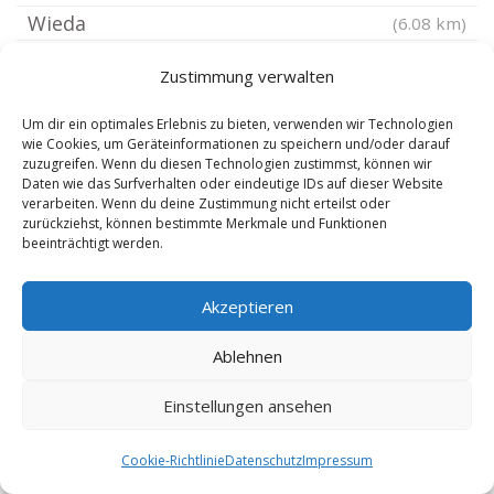
Wieda
(6.08 km)
Elbingerode Harz
(6.43 km)
Zustimmung verwalten
Hasselfelde
(6.43 km)
Ellrich
Um dir ein optimales Erlebnis zu bieten, verwenden wir Technologien
(7.23 km)
wie Cookies, um Geräteinformationen zu speichern und/oder darauf
Walkenried
(7.78 km)
zuzugreifen. Wenn du diesen Technologien zustimmst, können wir
Daten wie das Surfverhalten oder eindeutige IDs auf dieser Website
Ilfeld Südharz
(7.78 km)
verarbeiten. Wenn du deine Zustimmung nicht erteilst oder
zurückziehst, können bestimmte Merkmale und Funktionen
Niedersachswerfen
(8.55 km)
beeinträchtigt werden.
Bad Sachsa
(8.63 km)
Neustadt Harz
(9.88 km)
Akzeptieren
Harzungen
(10.16 km)
Ablehnen
Bad Lauterberg im Harz
(10.26 km)
Hüttenrode bei Blankenburg Harz
(10.32 km)
Einstellungen ansehen
Darlingerode
(10.39 km)
Cookie-Richtlinie
Datenschutz
Impressum
Altenbrak
(10.57 km)