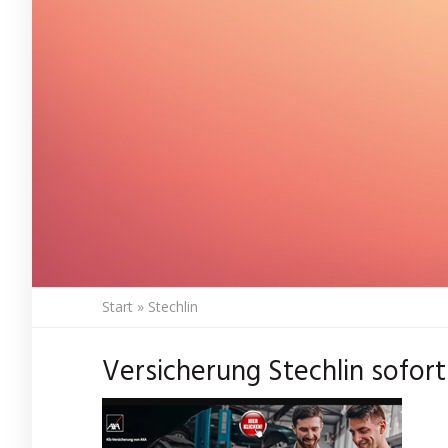
Start
»
Stechlin
Versicherung Stechlin sofor