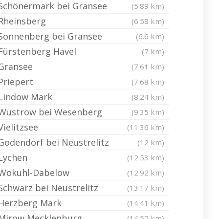
Schönermark bei Gransee
(5.89 km)
Rheinsberg
(6.58 km)
Sonnenberg bei Gransee
(6.6 km)
Fürstenberg Havel
(7 km)
Gransee
(7.61 km)
Priepert
(7.68 km)
Lindow Mark
(8.24 km)
Wustrow bei Wesenberg
(9.35 km)
Vielitzsee
(11.36 km)
Godendorf bei Neustrelitz
(12 km)
Lychen
(12.53 km)
Wokuhl-Dabelow
(12.92 km)
Schwarz bei Neustrelitz
(13.17 km)
Herzberg Mark
(14.41 km)
Mirow Mecklenburg
(14.52 km)