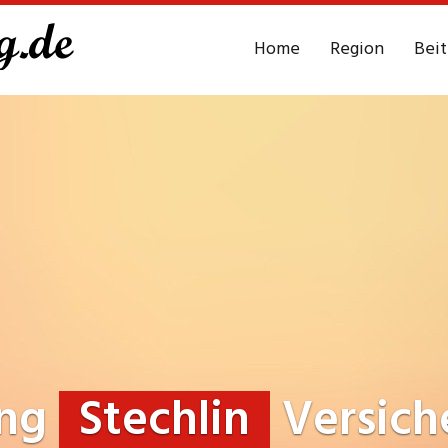
Home
Region
Bei
ung
Stechlin
Versich