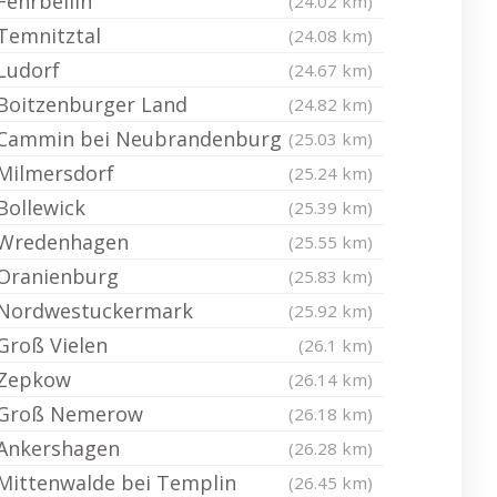
Fehrbellin
(24.02 km)
Temnitztal
(24.08 km)
Ludorf
(24.67 km)
Boitzenburger Land
(24.82 km)
Cammin bei Neubrandenburg
(25.03 km)
Milmersdorf
(25.24 km)
Bollewick
(25.39 km)
Wredenhagen
(25.55 km)
Oranienburg
(25.83 km)
Nordwestuckermark
(25.92 km)
Groß Vielen
(26.1 km)
Zepkow
(26.14 km)
Groß Nemerow
(26.18 km)
Ankershagen
(26.28 km)
Mittenwalde bei Templin
(26.45 km)