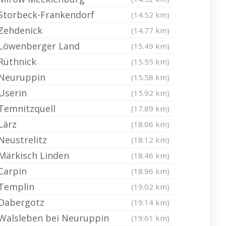
Storbeck-Frankendorf
(14.52 km)
Zehdenick
(14.77 km)
Löwenberger Land
(15.49 km)
Rüthnick
(15.55 km)
Neuruppin
(15.58 km)
Userin
(15.92 km)
Temnitzquell
(17.89 km)
Lärz
(18.06 km)
Neustrelitz
(18.12 km)
Märkisch Linden
(18.46 km)
Carpin
(18.96 km)
Templin
(19.02 km)
Dabergotz
(19.14 km)
Walsleben bei Neuruppin
(19.61 km)