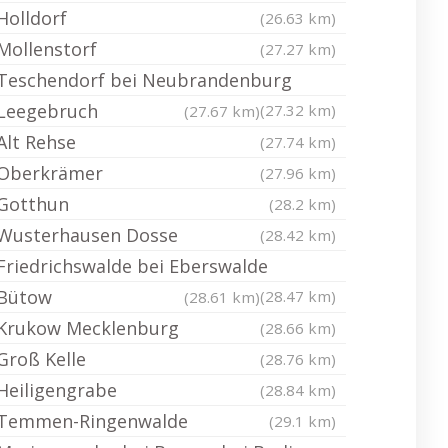
Holldorf
(26.63 km)
Mollenstorf
(27.27 km)
Teschendorf bei Neubrandenburg
Leegebruch
(27.32 km)
(27.67 km)
Alt Rehse
(27.74 km)
Oberkrämer
(27.96 km)
Gotthun
(28.2 km)
Wusterhausen Dosse
(28.42 km)
Friedrichswalde bei Eberswalde
Bütow
(28.47 km)
(28.61 km)
Krukow Mecklenburg
(28.66 km)
Groß Kelle
(28.76 km)
Heiligengrabe
(28.84 km)
Temmen-Ringenwalde
(29.1 km)