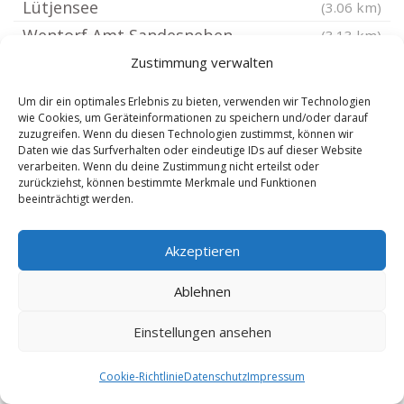
Lütjensee
(3.06 km)
Wentorf Amt Sandesneben
(3.13 km)
Stubben bei Bad Oldesloe
Zustimmung verwalten
(3.27 km)
Grönwohld Kreis Stormarn
(3.52 km)
Um dir ein optimales Erlebnis zu bieten, verwenden wir Technologien
Hammoor bei Ahrensburg
wie Cookies, um Geräteinformationen zu speichern und/oder darauf
(3.53 km)
zuzugreifen. Wenn du diesen Technologien zustimmst, können wir
Sandesneben
(4.28 km)
Daten wie das Surfverhalten oder eindeutige IDs auf dieser Website
verarbeiten. Wenn du deine Zustimmung nicht erteilst oder
Linau
(4.61 km)
zurückziehst, können bestimmte Merkmale und Funktionen
beeinträchtigt werden.
Großhansdorf
(4.67 km)
Tremsbüttel
(4.83 km)
Akzeptieren
Groß Boden
(4.9 km)
Sirksfelde
(5.14 km)
Ablehnen
Hohenfelde Kreis Stormarn
(5.38 km)
Einstellungen ansehen
Siek Kreis Stormarn
(5.51 km)
Labenz
(5.62 km)
Cookie-Richtlinie
Datenschutz
Impressum
Lüchow bei Sandesneben
(5.63 km)