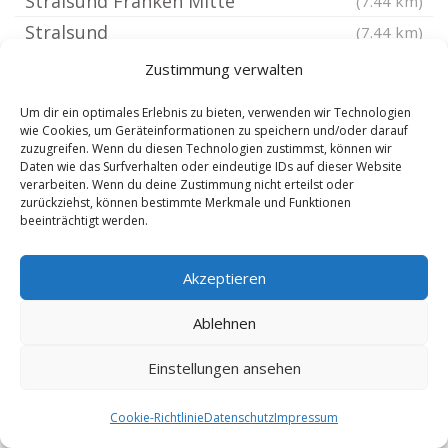
Stralsund Franken Mitte
(7.44 km)
Stralsund
(7.44 km)
Stralsund Tribseer Siedlung
(7.51 km)
Zustimmung verwalten
Stralsund Tribseer Wiesen
(7.69 km)
Um dir ein optimales Erlebnis zu bieten, verwenden wir Technologien
Stralsund Dänholm
(7.88 km)
wie Cookies, um Geräteinformationen zu speichern und/oder darauf
zuzugreifen. Wenn du diesen Technologien zustimmst, können wir
Stralsund Frankenvorstadt
(7.89 km)
Daten wie das Surfverhalten oder eindeutige IDs auf dieser Website
Stralsund Moorteich
verarbeiten. Wenn du deine Zustimmung nicht erteilst oder
(8 km)
zurückziehst, können bestimmte Merkmale und Funktionen
Stralsund Tribseer Vorstadt
(8 km)
beeinträchtigt werden.
Stralsund Altstadt
(8.11 km)
Akzeptieren
Velgast
(8.17 km)
Stralsund Bastionengürtel
(8.18 km)
Ablehnen
Stralsund Knieper West
(8.35 km)
Einstellungen ansehen
Stralsund Hafeninsel
(8.36 km)
Brandshagen
(8.4 km)
Cookie-Richtlinie
Datenschutz
Impressum
Stralsund Kniepervorstadt
(8.5 km)