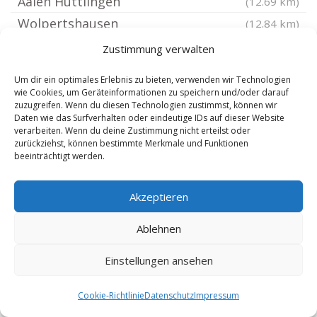
Aalen Hüttlingen
(12.69 km)
Wolpertshausen
(12.84 km)
Rot am See
(13.02 km)
Zustimmung verwalten
Wettringen Mittelfranken
(13.02 km)
Um dir ein optimales Erlebnis zu bieten, verwenden wir Technologien
Abtsgmünd
(13.03 km)
wie Cookies, um Geräteinformationen zu speichern und/oder darauf
zuzugreifen. Wenn du diesen Technologien zustimmst, können wir
Feuchtwangen
(13.25 km)
Daten wie das Surfverhalten oder eindeutige IDs auf dieser Website
verarbeiten. Wenn du deine Zustimmung nicht erteilst oder
Mönchsroth
(13.29 km)
zurückziehst, können bestimmte Merkmale und Funktionen
Westhausen Württemberg
(13.46 km)
beeinträchtigt werden.
Obergröningen
(13.78 km)
Akzeptieren
Wilburgstetten
(13.78 km)
Tannhausen bei Ellwangen Jagst
(13.92 km)
Ablehnen
Aalen Ebnat
(14 km)
Einstellungen ansehen
Dürrwangen Mittelfranken
(14.01 km)
Aalen Wasseralfingen
(14.48 km)
Cookie-Richtlinie
Datenschutz
Impressum
Michelbach an der Bilz
(14.52 km)