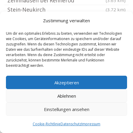
Zehnhausen bei Rennerod
(3.65 km)
Stein-Neukirch
(3.72 km)
Hellenhahn-Schellenberg
(3.75 km)
Zustimmung verwalten
Bretthausen bei Rennerod
(3.83 km)
Um dir ein optimales Erlebnis zu bieten, verwenden wir Technologien
Nistertal Westerwald
(3.83 km)
wie Cookies, um Geräteinformationen zu speichern und/oder darauf
zuzugreifen. Wenn du diesen Technologien zustimmst, können wir
Langenbach bei Kirburg
(4.09 km)
Daten wie das Surfverhalten oder eindeutige IDs auf dieser Website
Ailertchen
verarbeiten. Wenn du deine Zustimmung nicht erteilst oder
(4.09 km)
zurückziehst, können bestimmte Merkmale und Funktionen
Norken
(4.31 km)
beeinträchtigt werden.
Rennerod Westerwald
(4.32 km)
Akzeptieren
Waigandshain
(4.38 km)
Nister-Möhrendorf
(4.53 km)
Ablehnen
Stahlhofen am Wiesensee
(4.61 km)
Einstellungen ansehen
Derschen
(4.61 km)
Westerwald
(4.61 km)
Cookie-Richtlinie
Datenschutz
Impressum
Hergenroth
(4.67 km)