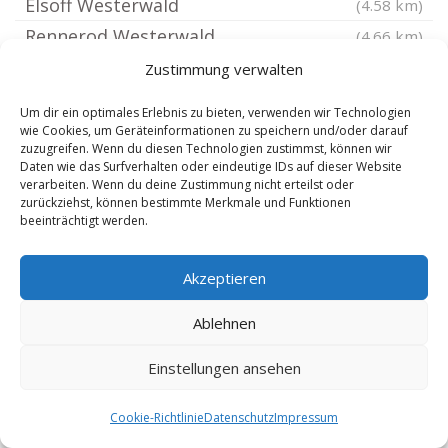
Elsoff Westerwald
(4.58 km)
Rennerod Westerwald
(4.66 km)
Burbach Siegerland
(4.83 km)
Zustimmung verwalten
Bad Marienberg Westerwald
(4.95 km)
Um dir ein optimales Erlebnis zu bieten, verwenden wir Technologien
Daaden
(5.02 km)
wie Cookies, um Geräteinformationen zu speichern und/oder darauf
zuzugreifen. Wenn du diesen Technologien zustimmst, können wir
Großseifen
(5.03 km)
Daten wie das Surfverhalten oder eindeutige IDs auf dieser Website
verarbeiten. Wenn du deine Zustimmung nicht erteilst oder
Kirburg
(5.11 km)
zurückziehst, können bestimmte Merkmale und Funktionen
Langenbach bei Kirburg
beeinträchtigt werden.
(5.24 km)
Höhn Westerwald
(5.45 km)
Akzeptieren
Weitefeld
(5.6 km)
Hellenhahn-Schellenberg
(5.94 km)
Ablehnen
Bölsberg
(5.95 km)
Einstellungen ansehen
Pottum
(6.05 km)
Hahn bei Marienberg
(6.17 km)
Cookie-Richtlinie
Datenschutz
Impressum
Unnau
(6.28 km)