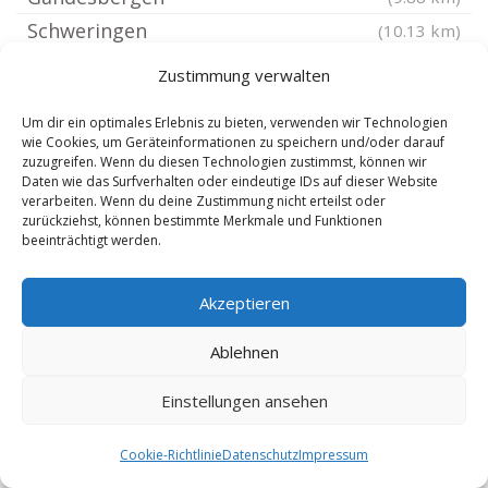
Schweringen
(10.13 km)
Hämelhausen
(10.29 km)
Zustimmung verwalten
Liebenau Kreis Nienburg
(10.35 km)
Um dir ein optimales Erlebnis zu bieten, verwenden wir Technologien
Rethem Aller
(10.37 km)
wie Cookies, um Geräteinformationen zu speichern und/oder darauf
zuzugreifen. Wenn du diesen Technologien zustimmst, können wir
Neustadt am Rübenberge
(10.81 km)
Daten wie das Surfverhalten oder eindeutige IDs auf dieser Website
Eystrup
(10.97 km)
verarbeiten. Wenn du deine Zustimmung nicht erteilst oder
zurückziehst, können bestimmte Merkmale und Funktionen
Häuslingen Aller
(11.51 km)
beeinträchtigt werden.
Böhme
(11.52 km)
Schwarmstedt
(11.85 km)
Akzeptieren
Warpe
(12.17 km)
Ablehnen
Wietzen
(12.25 km)
Ahlden Aller
Einstellungen ansehen
(12.66 km)
Hassel Weser
(12.8 km)
Cookie-Richtlinie
Datenschutz
Impressum
Eickeloh
(12.85 km)