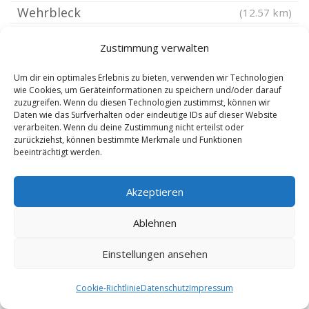
Wehrbleck
(12.57 km)
Bassum
(13.41 km)
Zustimmung verwalten
Syke
(13.84 km)
Hämelhausen
(13.84 km)
Um dir ein optimales Erlebnis zu bieten, verwenden wir Technologien
wie Cookies, um Geräteinformationen zu speichern und/oder darauf
Twistringen
(14.44 km)
zuzugreifen. Wenn du diesen Technologien zustimmst, können wir
Daten wie das Surfverhalten oder eindeutige IDs auf dieser Website
Dörverden
(14.46 km)
verarbeiten. Wenn du deine Zustimmung nicht erteilst oder
Freistatt bei Sulingen
zurückziehst, können bestimmte Merkmale und Funktionen
(14.96 km)
beeinträchtigt werden.
Emtinghausen
(14.97 km)
Uchte
(15.22 km)
Akzeptieren
Blender
(15.47 km)
Ablehnen
Husum Kreis Nienburg
(15.94 km)
Leese Weser
(15.94 km)
Einstellungen ansehen
Linsburg
(16.5 km)
Stöckse
Cookie-Richtlinie
Datenschutz
Impressum
(16.56 km)