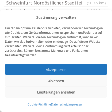
Schweinfurt Nordöstlicher Stadtteil
(10.36 km)
Schweinfurt Lehenleite
(10.39 km)
Zustimmung verwalten
Schweinfurt Gartenstadt
(10.4 km)
Schweinfurt Süd
(10.45 km)
Um dir ein optimales Erlebnis zu bieten, verwenden wir Technologien
wie Cookies, um Geräteinformationen zu speichern und/oder darauf
Schweinfurt Musikerviertel
(10.45 km)
zuzugreifen. Wenn du diesen Technologien zustimmst, können wir
Schweinfurt Steinberg
(10.5 km)
Daten wie das Surfverhalten oder eindeutige IDs auf dieser Website
verarbeiten. Wenn du deine Zustimmung nicht erteilst oder
Schweinfurt Hochfeld Steinberg
(10.57 km)
zurückziehst, können bestimmte Merkmale und Funktionen
beeinträchtigt werden.
Schweinfurt Westliches Gründerzeitviertel
Oberschwarzach Unterfranken
(10.59 km)
Akzeptieren
Schweinfurt
(10.6 km)
(10.61 km)
Schweinfurt Altstadt
(10.65 km)
Ablehnen
Schweinfurt Innenstadt
(10.68 km)
Einstellungen ansehen
Schweinfurt Krumme Gasse
(10.7 km)
Schweinfurt Deutschhof
(10.75 km)
Cookie-Richtlinie
Datenschutz
Impressum
Schweinfurt Oberndorf
(10.8 km)