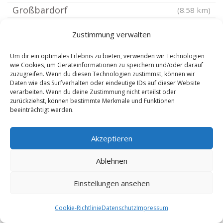
Großbardorf
(8.58 km)
Schonungen
(8.63 km)
Zustimmung verwalten
Üchtelhausen
(8.7 km)
Gädheim
(8.87 km)
Um dir ein optimales Erlebnis zu bieten, verwenden wir Technologien
wie Cookies, um Geräteinformationen zu speichern und/oder darauf
Wonfurt
(9.33 km)
zuzugreifen. Wenn du diesen Technologien zustimmst, können wir
Daten wie das Surfverhalten oder eindeutige IDs auf dieser Website
Ermershausen Unterfranken
(9.33 km)
verarbeiten. Wenn du deine Zustimmung nicht erteilst oder
zurückziehst, können bestimmte Merkmale und Funktionen
Rannungen
(9.66 km)
beeinträchtigt werden.
Burgpreppach
(9.67 km)
Großeibstadt
(10.39 km)
Akzeptieren
Bad Königshofen im Grabfeld
(10.6 km)
Ablehnen
Dittelbrunn
(10.65 km)
Schweinfurt Nordöstlicher Stadtteil
(10.82 km)
Einstellungen ansehen
Schweickershausen
(10.88 km)
Cookie-Richtlinie
Datenschutz
Impressum
Maroldsweisach
(10.89 km)