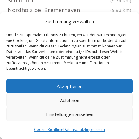
Schiffdorf
(9.74 km)
Nordholz bei Bremerhaven
(9.82 km)
Bremerhaven Schiffdorf
(10.08 km)
Zustimmung verwalten
Butjadingen
(10.29 km)
Um dir ein optimales Erlebnis zu bieten, verwenden wir Technologien
Nordenham
(10.45 km)
wie Cookies, um Geräteinformationen zu speichern und/oder darauf
zuzugreifen. Wenn du diesen Technologien zustimmst, können wir
Drangstedt
(10.5 km)
Daten wie das Surfverhalten oder eindeutige IDs auf dieser Website
Elmlohe
verarbeiten. Wenn du deine Zustimmung nicht erteilst oder
(10.62 km)
zurückziehst, können bestimmte Merkmale und Funktionen
Flögeln
(12.34 km)
beeinträchtigt werden.
Kührstedt
(12.96 km)
Akzeptieren
Bad Bederkesa
(13.7 km)
Steinau Niederelbe
(14.62 km)
Ablehnen
Ringstedt
(14.83 km)
Einstellungen ansehen
Nordleda
(15.2 km)
Lintig
(15.42 km)
Cookie-Richtlinie
Datenschutz
Impressum
Cuxhaven
(16.32 km)