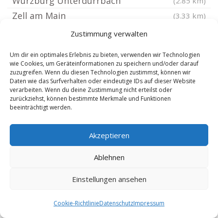
Würzburg Unterdürrbach
(2.85 km)
Zell am Main
(3.33 km)
Veitshöchheim
(3.94 km)
Zustimmung verwalten
Reichenberg Unterfranken
(3.96 km)
Um dir ein optimales Erlebnis zu bieten, verwenden wir Technologien
Waldbüttelbrunn
(3.99 km)
wie Cookies, um Geräteinformationen zu speichern und/oder darauf
zuzugreifen. Wenn du diesen Technologien zustimmst, können wir
Rottendorf Unterfranken
(4.42 km)
Daten wie das Surfverhalten oder eindeutige IDs auf dieser Website
Estenfeld
verarbeiten. Wenn du deine Zustimmung nicht erteilst oder
(4.77 km)
zurückziehst, können bestimmte Merkmale und Funktionen
Eisingen Kreis Würzburg
(5.07 km)
beeinträchtigt werden.
Hettstadt
(5.46 km)
Akzeptieren
Güntersleben Kreis Würzburg
(5.83 km)
Kürnach
(6.1 km)
Ablehnen
Waldbrunn Kreis Würzburg
(6.25 km)
Einstellungen ansehen
Erlabrunn Unterfranken
(6.44 km)
Biebelried
(6.73 km)
Cookie-Richtlinie
Datenschutz
Impressum
Eibelstadt
(6.94 km)