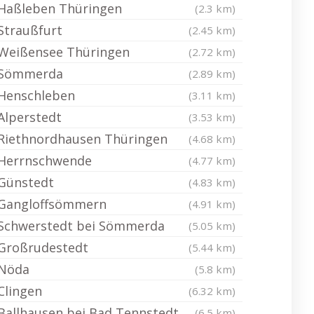
Haßleben Thüringen
(2.3 km)
Straußfurt
(2.45 km)
Weißensee Thüringen
(2.72 km)
Sömmerda
(2.89 km)
Henschleben
(3.11 km)
Alperstedt
(3.53 km)
Riethnordhausen Thüringen
(4.68 km)
Herrnschwende
(4.77 km)
Günstedt
(4.83 km)
Gangloffsömmern
(4.91 km)
Schwerstedt bei Sömmerda
(5.05 km)
Großrudestedt
(5.44 km)
Nöda
(5.8 km)
Clingen
(6.32 km)
Ballhausen bei Bad Tennstedt
(6.5 km)