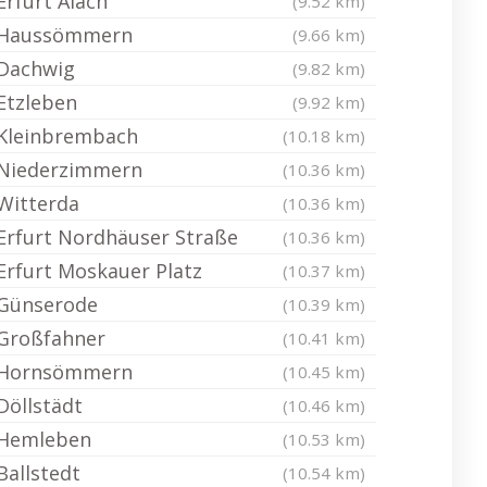
Erfurt Alach
(9.52 km)
Haussömmern
(9.66 km)
Dachwig
(9.82 km)
Etzleben
(9.92 km)
Kleinbrembach
(10.18 km)
Niederzimmern
(10.36 km)
Witterda
(10.36 km)
Erfurt Nordhäuser Straße
(10.36 km)
Erfurt Moskauer Platz
(10.37 km)
Günserode
(10.39 km)
Großfahner
(10.41 km)
Hornsömmern
(10.45 km)
Döllstädt
(10.46 km)
Hemleben
(10.53 km)
Ballstedt
(10.54 km)