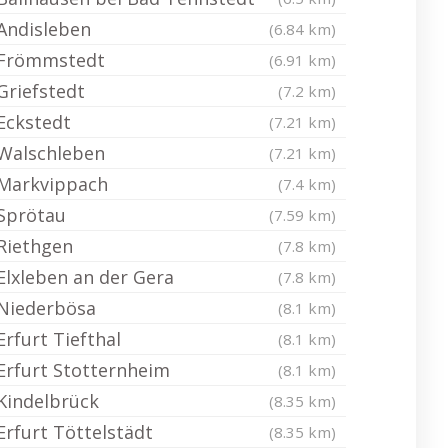
Andisleben
(6.84 km)
Frömmstedt
(6.91 km)
Griefstedt
(7.2 km)
Eckstedt
(7.21 km)
Walschleben
(7.21 km)
Markvippach
(7.4 km)
Sprötau
(7.59 km)
Riethgen
(7.8 km)
Elxleben an der Gera
(7.8 km)
Niederbösa
(8.1 km)
Erfurt Tiefthal
(8.1 km)
Erfurt Stotternheim
(8.1 km)
Kindelbrück
(8.35 km)
Erfurt Töttelstädt
(8.35 km)