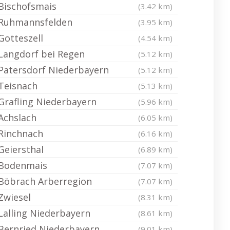
Bischofsmais
(3.42 km)
Ruhmannsfelden
(3.95 km)
Gotteszell
(4.54 km)
Langdorf bei Regen
(5.12 km)
Patersdorf Niederbayern
(5.12 km)
Teisnach
(5.13 km)
Grafling Niederbayern
(5.96 km)
Achslach
(6.05 km)
Rinchnach
(6.16 km)
Geiersthal
(6.89 km)
Bodenmais
(7.07 km)
Böbrach Arberregion
(7.07 km)
Zwiesel
(8.31 km)
Lalling Niederbayern
(8.61 km)
Bernried Niederbayern
(9.01 km)