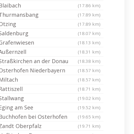
Blaibach
(17.86 km)
Thurmansbang
(17.89 km)
Otzing
(17.89 km)
Saldenburg
(18.07 km)
Grafenwiesen
(18.13 km)
Außernzell
(18.31 km)
Straßkirchen an der Donau
(18.38 km)
Osterhofen Niederbayern
(18.57 km)
Miltach
(18.57 km)
Rattiszell
(18.71 km)
Stallwang
(19.02 km)
Eging am See
(19.52 km)
Buchhofen bei Osterhofen
(19.65 km)
Zandt Oberpfalz
(19.71 km)