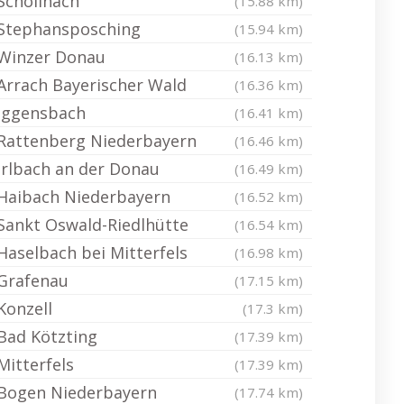
Schöllnach
(15.88 km)
Stephansposching
(15.94 km)
Winzer Donau
(16.13 km)
Arrach Bayerischer Wald
(16.36 km)
Iggensbach
(16.41 km)
Rattenberg Niederbayern
(16.46 km)
Irlbach an der Donau
(16.49 km)
Haibach Niederbayern
(16.52 km)
Sankt Oswald-Riedlhütte
(16.54 km)
Haselbach bei Mitterfels
(16.98 km)
Grafenau
(17.15 km)
Konzell
(17.3 km)
Bad Kötzting
(17.39 km)
Mitterfels
(17.39 km)
Bogen Niederbayern
(17.74 km)