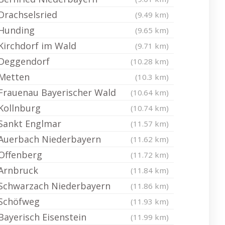
Drachselsried
(9.49 km)
Hunding
(9.65 km)
Kirchdorf im Wald
(9.71 km)
Deggendorf
(10.28 km)
Metten
(10.3 km)
Frauenau Bayerischer Wald
(10.64 km)
Kollnburg
(10.74 km)
Sankt Englmar
(11.57 km)
Auerbach Niederbayern
(11.62 km)
Offenberg
(11.72 km)
Arnbruck
(11.84 km)
Schwarzach Niederbayern
(11.86 km)
Schöfweg
(11.93 km)
Bayerisch Eisenstein
(11.99 km)