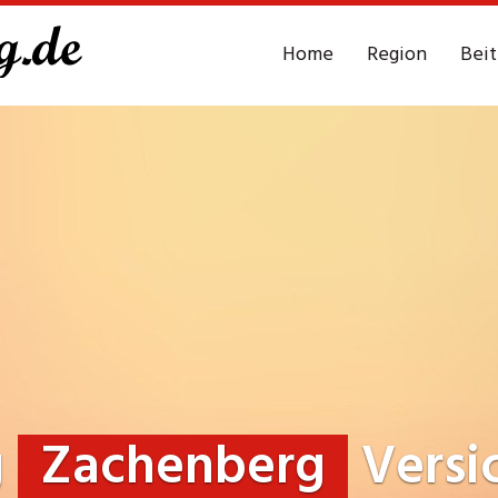
Home
Region
Bei
g
Zachenberg
Versi