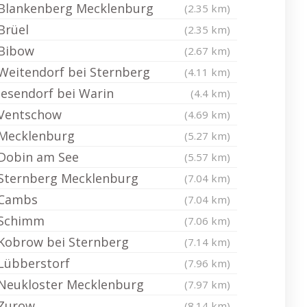
Blankenberg Mecklenburg
(2.35 km)
Brüel
(2.35 km)
Bibow
(2.67 km)
Weitendorf bei Sternberg
(4.11 km)
Jesendorf bei Warin
(4.4 km)
Ventschow
(4.69 km)
Mecklenburg
(5.27 km)
Dobin am See
(5.57 km)
Sternberg Mecklenburg
(7.04 km)
Cambs
(7.04 km)
Schimm
(7.06 km)
Kobrow bei Sternberg
(7.14 km)
Lübberstorf
(7.96 km)
Neukloster Mecklenburg
(7.97 km)
Zurow
(8.14 km)