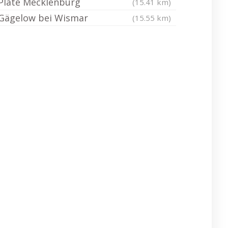
Plate Mecklenburg
(15.41 km)
Gägelow bei Wismar
(15.55 km)