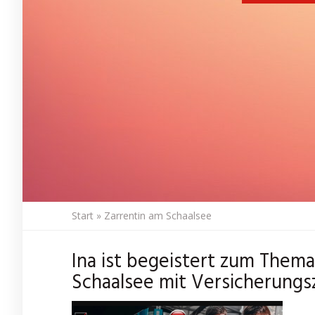
Start
»
Zarrentin am Schaalsee
Ina ist begeistert zum Them
Schaalsee mit Versicherungsze