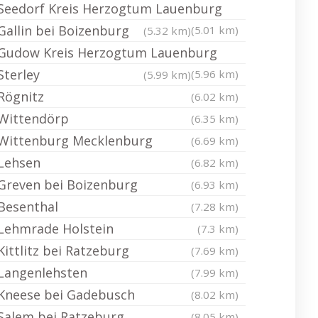
Seedorf Kreis Herzogtum Lauenburg
Gallin bei Boizenburg
(5.01 km)
(5.32 km)
Gudow Kreis Herzogtum Lauenburg
Sterley
(5.96 km)
(5.99 km)
Rögnitz
(6.02 km)
Wittendörp
(6.35 km)
Wittenburg Mecklenburg
(6.69 km)
Lehsen
(6.82 km)
Greven bei Boizenburg
(6.93 km)
Besenthal
(7.28 km)
Lehmrade Holstein
(7.3 km)
Kittlitz bei Ratzeburg
(7.69 km)
Langenlehsten
(7.99 km)
Kneese bei Gadebusch
(8.02 km)
Salem bei Ratzeburg
(8.05 km)