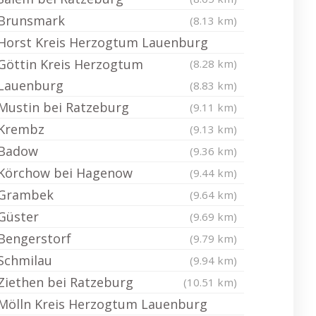
Brunsmark
(8.13 km)
Horst Kreis Herzogtum Lauenburg
Göttin Kreis Herzogtum
(8.28 km)
Lauenburg
(8.83 km)
Mustin bei Ratzeburg
(9.11 km)
Krembz
(9.13 km)
Badow
(9.36 km)
Körchow bei Hagenow
(9.44 km)
Grambek
(9.64 km)
Güster
(9.69 km)
Bengerstorf
(9.79 km)
Schmilau
(9.94 km)
Ziethen bei Ratzeburg
(10.51 km)
Mölln Kreis Herzogtum Lauenburg