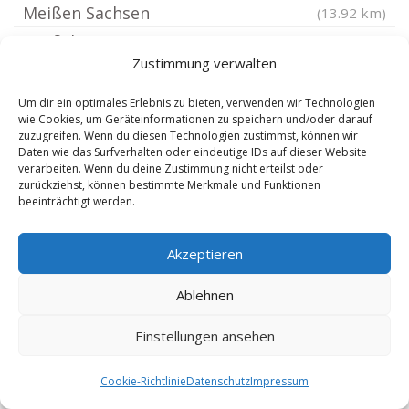
Meißen Sachsen
(13.92 km)
Großthiemig
(14.09 km)
Zustimmung verwalten
Belgern bei Torgau
(14.36 km)
Hohenleipisch
(14.39 km)
Um dir ein optimales Erlebnis zu bieten, verwenden wir Technologien
wie Cookies, um Geräteinformationen zu speichern und/oder darauf
Ebersbach bei Großenhain
(14.69 km)
zuzugreifen. Wenn du diesen Technologien zustimmst, können wir
Mügeln bei Oschatz
Daten wie das Surfverhalten oder eindeutige IDs auf dieser Website
(14.69 km)
verarbeiten. Wenn du deine Zustimmung nicht erteilst oder
Plessa
(14.74 km)
zurückziehst, können bestimmte Merkmale und Funktionen
beeinträchtigt werden.
Weinböhla
(14.84 km)
Schönfeld bei Großenhain
(15.29 km)
Akzeptieren
Nordsachsen
(15.4 km)
Ketzerbachtal
Ablehnen
(15.41 km)
Mochau bei Döbeln
(15.59 km)
Einstellungen ansehen
Sornzig-Ablaß
(16.32 km)
Schraden bei Elsterwerda
(16.6 km)
Cookie-Richtlinie
Datenschutz
Impressum