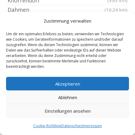
Knorrendorf
(9.63 km)
Dahmen
(10.24 km)
Moltzow
(10.31 km)
Zustimmung verwalten
Wolde bei Altentreptow
(10.49 km)
Um dir ein optimales Erlebnis zu bieten, verwenden wir Technologien
Kriesow
(10.57 km)
wie Cookies, um Geräteinformationen zu speichern und/oder darauf
zuzugreifen. Wenn du diesen Technologien zustimmst, können wir
Vielist
(10.72 km)
Daten wie das Surfverhalten oder eindeutige IDs auf dieser Website
Mölln bei Altentreptow
verarbeiten. Wenn du deine Zustimmung nicht erteilst oder
(10.81 km)
zurückziehst, können bestimmte Merkmale und Funktionen
Schorssow
(10.83 km)
beeinträchtigt werden.
Kargow
(10.91 km)
Akzeptieren
Lindenberg Vorpommern
(11.01 km)
Waren
(11.08 km)
Ablehnen
Waren Müritz
(11.08 km)
Einstellungen ansehen
Grabowhöfe
(11.16 km)
Röckwitz
(11.45 km)
Cookie-Richtlinie
Datenschutz
Impressum
Klein Lukow
(11.5 km)