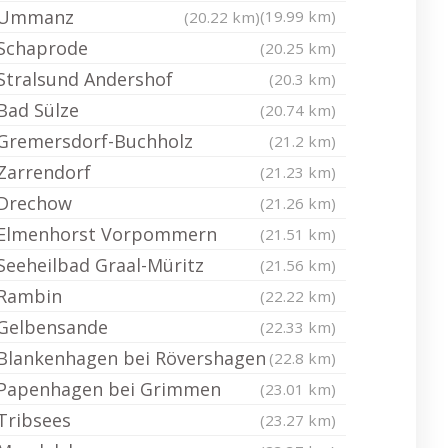
Ummanz
(19.99 km)
(20.22 km)
Schaprode
(20.25 km)
Stralsund Andershof
(20.3 km)
Bad Sülze
(20.74 km)
Gremersdorf-Buchholz
(21.2 km)
Zarrendorf
(21.23 km)
Drechow
(21.26 km)
Elmenhorst Vorpommern
(21.51 km)
Seeheilbad Graal-Müritz
(21.56 km)
Rambin
(22.22 km)
Gelbensande
(22.33 km)
Blankenhagen bei Rövershagen
(22.8 km)
Papenhagen bei Grimmen
(23.01 km)
Tribsees
(23.27 km)