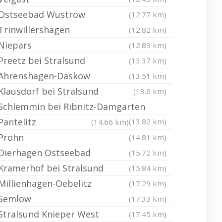
Ostseebad Wustrow
(12.77 km)
Trinwillershagen
(12.82 km)
Niepars
(12.89 km)
Preetz bei Stralsund
(13.37 km)
Ahrenshagen-Daskow
(13.51 km)
Klausdorf bei Stralsund
(13.6 km)
Schlemmin bei Ribnitz-Damgarten
Pantelitz
(13.82 km)
(14.66 km)
Prohn
(14.81 km)
Dierhagen Ostseebad
(15.72 km)
Kramerhof bei Stralsund
(15.84 km)
Millienhagen-Oebelitz
(17.29 km)
Semlow
(17.33 km)
Stralsund Knieper West
(17.45 km)