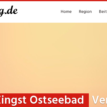
Home
Region
Bei
ingst Ostseebad
Ver