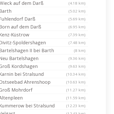
Wieck auf dem Darß
(4.18 km)
Barth
(5.02 km)
Fuhlendorf Darß
(5.69 km)
Born auf dem Darß
(6.95 km)
Kenz-Küstrow
(7.39 km)
Divitz-Spoldershagen
(7.48 km)
Bartelshagen II bei Barth
(8 km)
Neu Bartelshagen
(9.36 km)
Groß Kordshagen
(9.63 km)
Karnin bei Stralsund
(10.34 km)
Ostseebad Ahrenshoop
(10.63 km)
Groß Mohrdorf
(11.27 km)
Altenpleen
(11.59 km)
Kummerow bei Stralsund
(12.23 km)
Velgast
(12.43 km)