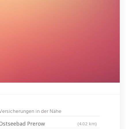
Versicherungen in der Nähe
Ostseebad Prerow
(4.02 km)