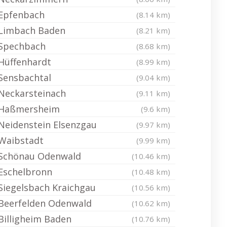
Epfenbach
(8.14 km)
Limbach Baden
(8.21 km)
Spechbach
(8.68 km)
Hüffenhardt
(8.99 km)
Sensbachtal
(9.04 km)
Neckarsteinach
(9.11 km)
Haßmersheim
(9.6 km)
Neidenstein Elsenzgau
(9.97 km)
Waibstadt
(9.99 km)
Schönau Odenwald
(10.46 km)
Eschelbronn
(10.48 km)
Siegelsbach Kraichgau
(10.56 km)
Beerfelden Odenwald
(10.62 km)
Billigheim Baden
(10.76 km)