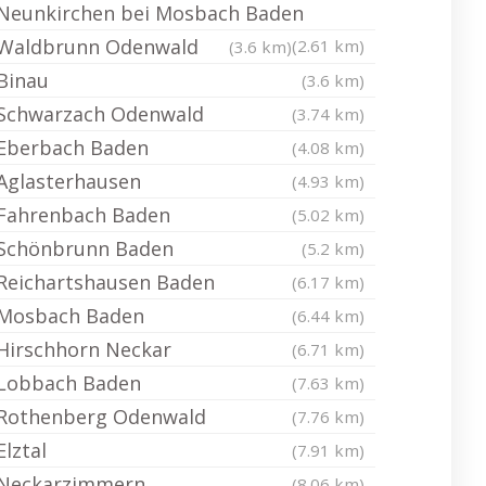
Neunkirchen bei Mosbach Baden
Waldbrunn Odenwald
(2.61 km)
(3.6 km)
Binau
(3.6 km)
Schwarzach Odenwald
(3.74 km)
Eberbach Baden
(4.08 km)
Aglasterhausen
(4.93 km)
Fahrenbach Baden
(5.02 km)
Schönbrunn Baden
(5.2 km)
Reichartshausen Baden
(6.17 km)
Mosbach Baden
(6.44 km)
Hirschhorn Neckar
(6.71 km)
Lobbach Baden
(7.63 km)
Rothenberg Odenwald
(7.76 km)
Elztal
(7.91 km)
Neckarzimmern
(8.06 km)