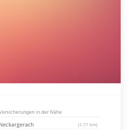
Versicherungen in der Nähe
Neckargerach
(1.77 km)