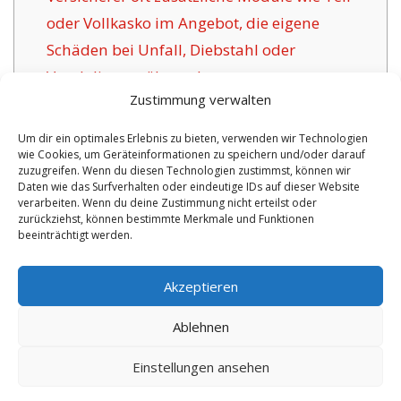
oder Vollkasko im Angebot, die eigene
Schäden bei Unfall, Diebstahl oder
Vandalismus übernehmen.
Zustimmung verwalten
1.5
Die Aufgabe digitaler
Versicherungsgesellschaften für Marne:
Um dir ein optimales Erlebnis zu bieten, verwenden wir Technologien
wie Cookies, um Geräteinformationen zu speichern und/oder darauf
1.6
Die Vorzüge dieser Versicherung in Marne:
zuzugreifen. Wenn du diesen Technologien zustimmst, können wir
1.6.1
Individuelle Absicherungen und
Daten wie das Surfverhalten oder eindeutige IDs auf dieser Website
verarbeiten. Wenn du deine Zustimmung nicht erteilst oder
Zertifizierung:
zurückziehst, können bestimmte Merkmale und Funktionen
beeinträchtigt werden.
No tags for this post.
Akzeptieren
Ablehnen
Einstellungen ansehen
Copyright 2026 by digi-versicherung.de - Versicherung in der Nähe |
Online Berater
|
Monteurwohnungen Hannover
|