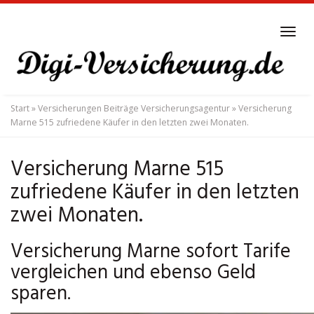
Skip
to
Tog
main
navi
content
Start
»
Versicherungen Beiträge Versicherungsagentur
»
Versicherung
Marne 515 zufriedene Käufer in den letzten zwei Monaten.
Versicherung Marne 515
zufriedene Käufer in den letzten
zwei Monaten.
Versicherung Marne sofort Tarife
vergleichen und ebenso Geld
sparen.