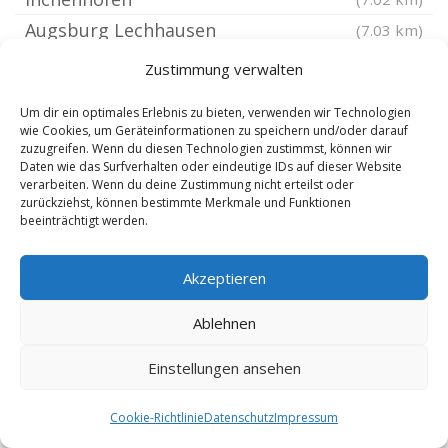
Augsburg Lechhausen
(7.03 km)
Augsburg Bärenkeller
(7.18 km)
Zustimmung verwalten
Augsburg Oberhausen
(7.36 km)
Um dir ein optimales Erlebnis zu bieten, verwenden wir Technologien
Augsburg Jakobervorstadt
(7.5 km)
wie Cookies, um Geräteinformationen zu speichern und/oder darauf
zuzugreifen. Wenn du diesen Technologien zustimmst, können wir
Thierhaupten
(7.55 km)
Daten wie das Surfverhalten oder eindeutige IDs auf dieser Website
Gablingen
(7.72 km)
verarbeiten. Wenn du deine Zustimmung nicht erteilst oder
zurückziehst, können bestimmte Merkmale und Funktionen
Augsburg Maximilianstraße
(7.72 km)
beeinträchtigt werden.
Augsburg Fuggerstadt
(7.76 km)
Augsburg Hochzoll
Akzeptieren
(7.83 km)
Augsburg Theater
(7.92 km)
Ablehnen
Augsburg Innenstadt
(8.02 km)
Einstellungen ansehen
Friedberg Bayern
(8.06 km)
Baar Schwaben
(8.09 km)
Cookie-Richtlinie
Datenschutz
Impressum
Neusäß
(8.28 km)