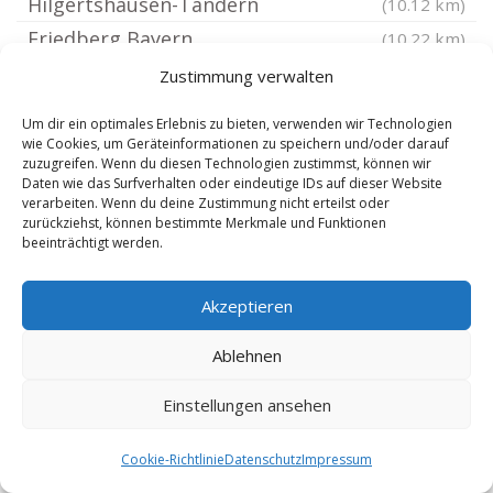
Hilgertshausen-Tandern
(10.12 km)
Friedberg Bayern
(10.22 km)
Schiltberg
(10.48 km)
Zustimmung verwalten
Aichach an der Paar
(10.81 km)
Um dir ein optimales Erlebnis zu bieten, verwenden wir Technologien
Steindorf Paar
(10.9 km)
wie Cookies, um Geräteinformationen zu speichern und/oder darauf
zuzugreifen. Wenn du diesen Technologien zustimmst, können wir
Weichs Kreis Dachau
(10.96 km)
Daten wie das Surfverhalten oder eindeutige IDs auf dieser Website
verarbeiten. Wenn du deine Zustimmung nicht erteilst oder
Friedberg
(11 km)
zurückziehst, können bestimmte Merkmale und Funktionen
Gröbenzell
(11.13 km)
beeinträchtigt werden.
Dachau
(11.27 km)
Akzeptieren
Kühbach Schwaben
(11.54 km)
Eichenau bei München
(11.67 km)
Ablehnen
Hebertshausen
(12.31 km)
Einstellungen ansehen
Alling Oberbayern
(12.4 km)
Augsburg Hochzoll
(12.58 km)
Cookie-Richtlinie
Datenschutz
Impressum
Moorenweis
(12.71 km)