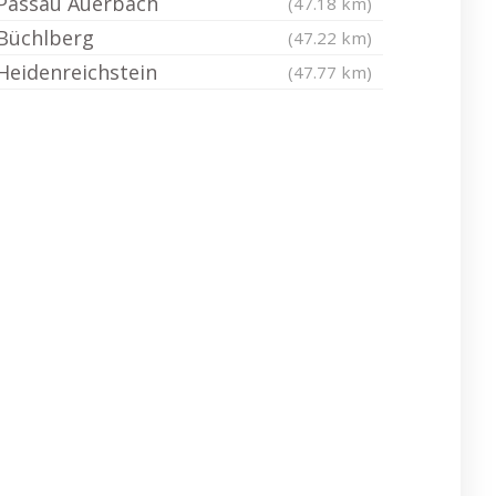
Passau Auerbach
(47.18 km)
Büchlberg
(47.22 km)
Heidenreichstein
(47.77 km)