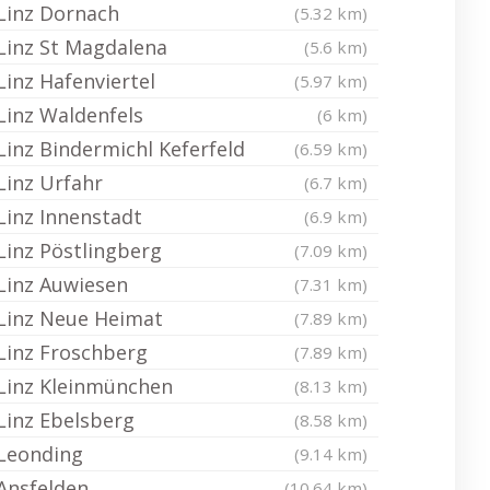
Linz Dornach
(5.32 km)
Linz St Magdalena
(5.6 km)
Linz Hafenviertel
(5.97 km)
Linz Waldenfels
(6 km)
Linz Bindermichl Keferfeld
(6.59 km)
Linz Urfahr
(6.7 km)
Linz Innenstadt
(6.9 km)
Linz Pöstlingberg
(7.09 km)
Linz Auwiesen
(7.31 km)
Linz Neue Heimat
(7.89 km)
Linz Froschberg
(7.89 km)
Linz Kleinmünchen
(8.13 km)
Linz Ebelsberg
(8.58 km)
Leonding
(9.14 km)
Ansfelden
(10.64 km)