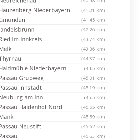
Neureichenau
(40.98 km)
Hauzenberg Niederbayern
(41.31 km)
Gmunden
(41.45 km)
Jandelsbrunn
(42.26 km)
Ried im Innkreis
(43.74 km)
Melk
(43.86 km)
Thyrnau
(44.37 km)
Haidmühle Niederbayern
(44.5 km)
Passau Grubweg
(45.01 km)
Passau Innstadt
(45.19 km)
Neuburg am Inn
(45.5 km)
Passau Haidenhof Nord
(45.55 km)
Mank
(45.59 km)
Passau Neustift
(45.62 km)
Passau
(45.63 km)