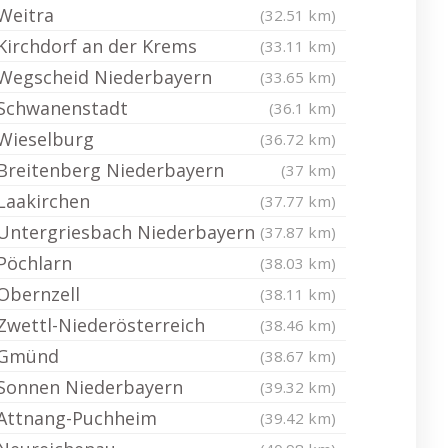
Weitra
(32.51 km)
Kirchdorf an der Krems
(33.11 km)
Wegscheid Niederbayern
(33.65 km)
Schwanenstadt
(36.1 km)
Wieselburg
(36.72 km)
Breitenberg Niederbayern
(37 km)
Laakirchen
(37.77 km)
Untergriesbach Niederbayern
(37.87 km)
Pöchlarn
(38.03 km)
Obernzell
(38.11 km)
Zwettl-Niederösterreich
(38.46 km)
Gmünd
(38.67 km)
Sonnen Niederbayern
(39.32 km)
Attnang-Puchheim
(39.42 km)