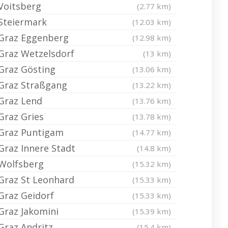
Voitsberg
(2.77 km)
Steiermark
(12.03 km)
Graz Eggenberg
(12.98 km)
Graz Wetzelsdorf
(13 km)
Graz Gösting
(13.06 km)
Graz Straßgang
(13.22 km)
Graz Lend
(13.76 km)
Graz Gries
(13.78 km)
Graz Puntigam
(14.77 km)
Graz Innere Stadt
(14.8 km)
Wolfsberg
(15.32 km)
Graz St Leonhard
(15.33 km)
Graz Geidorf
(15.33 km)
Graz Jakomini
(15.39 km)
Graz Andritz
(15.4 km)