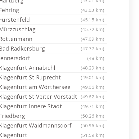
Hartberg
(43.01 km)
Fehring
(43.03 km)
Fürstenfeld
(45.15 km)
Mürzzuschlag
(45.72 km)
Rottenmann
(47.09 km)
Bad Radkersburg
(47.77 km)
Jennersdorf
(48 km)
Klagenfurt Annabichl
(48.29 km)
Klagenfurt St Ruprecht
(49.01 km)
Klagenfurt am Wörthersee
(49.06 km)
Klagenfurt St Veiter Vorstadt
(49.62 km)
Klagenfurt Innere Stadt
(49.71 km)
Friedberg
(50.26 km)
Klagenfurt Waidmannsdorf
(50.96 km)
Klagenfurt
(51.59 km)