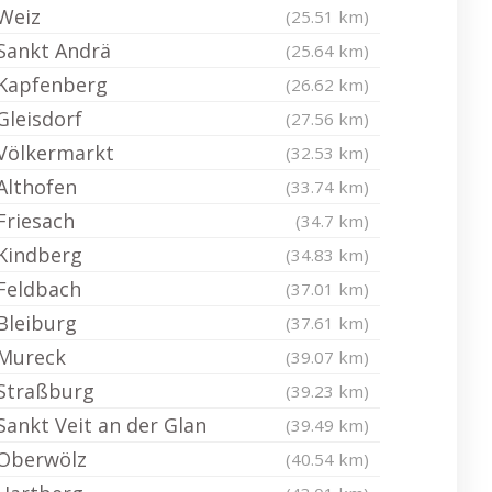
Weiz
(25.51 km)
Sankt Andrä
(25.64 km)
Kapfenberg
(26.62 km)
Gleisdorf
(27.56 km)
Völkermarkt
(32.53 km)
Althofen
(33.74 km)
Friesach
(34.7 km)
Kindberg
(34.83 km)
Feldbach
(37.01 km)
Bleiburg
(37.61 km)
Mureck
(39.07 km)
Straßburg
(39.23 km)
Sankt Veit an der Glan
(39.49 km)
Oberwölz
(40.54 km)