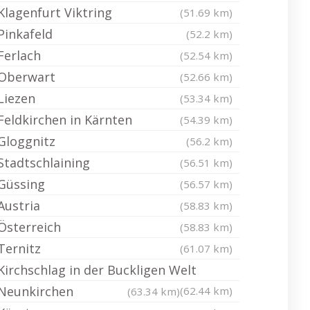
Klagenfurt Viktring
(51.69 km)
Pinkafeld
(52.2 km)
Ferlach
(52.54 km)
Oberwart
(52.66 km)
Liezen
(53.34 km)
Feldkirchen in Kärnten
(54.39 km)
Gloggnitz
(56.2 km)
Stadtschlaining
(56.51 km)
Güssing
(56.57 km)
Austria
(58.83 km)
Österreich
(58.83 km)
Ternitz
(61.07 km)
Kirchschlag in der Buckligen Welt
Neunkirchen
(62.44 km)
(63.34 km)