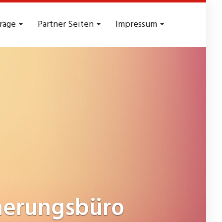
träge
Partner Seiten
Impressum
herungsbüro