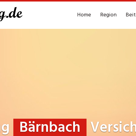
Home
Region
Bei
ng
Bärnbach
Versic