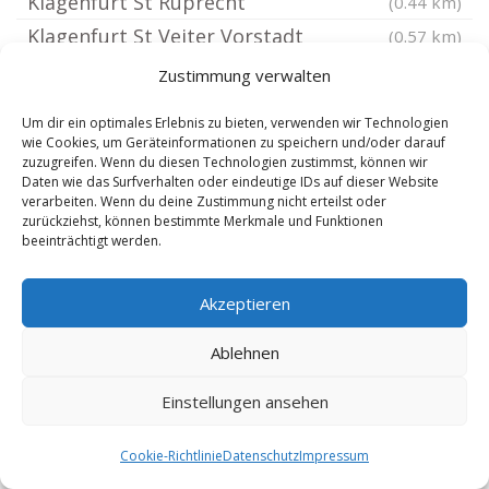
Klagenfurt St Ruprecht
(0.44 km)
Klagenfurt St Veiter Vorstadt
(0.57 km)
Klagenfurt Annabichl
(0.9 km)
Zustimmung verwalten
Klagenfurt Innere Stadt
(0.91 km)
Um dir ein optimales Erlebnis zu bieten, verwenden wir Technologien
Klagenfurt Waidmannsdorf
(1.93 km)
wie Cookies, um Geräteinformationen zu speichern und/oder darauf
zuzugreifen. Wenn du diesen Technologien zustimmst, können wir
Klagenfurt
(2.65 km)
Daten wie das Surfverhalten oder eindeutige IDs auf dieser Website
verarbeiten. Wenn du deine Zustimmung nicht erteilst oder
Klagenfurt Viktring
(2.9 km)
zurückziehst, können bestimmte Merkmale und Funktionen
Ferlach
(5.09 km)
beeinträchtigt werden.
Feldkirchen in Kärnten
(12.27 km)
Akzeptieren
Sankt Veit an der Glan
(15.76 km)
Völkermarkt
(17.53 km)
Ablehnen
Althofen
(17.91 km)
Einstellungen ansehen
Straßburg
(18.14 km)
Villach Landskron
(20.25 km)
Cookie-Richtlinie
Datenschutz
Impressum
Villach
(21.08 km)