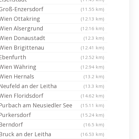
Groß-Enzersdorf
(11.55 km)
Wien Ottakring
(12.13 km)
Wien Alsergrund
(12.16 km)
Wien Donaustadt
(12.3 km)
Wien Brigittenau
(12.41 km)
Ebenfurth
(12.52 km)
Wien Währing
(12.94 km)
Wien Hernals
(13.2 km)
Neufeld an der Leitha
(13.3 km)
Wien Floridsdorf
(14.62 km)
Purbach am Neusiedler See
(15.11 km)
Purkersdorf
(15.24 km)
Berndorf
(16.5 km)
Bruck an der Leitha
(16.53 km)