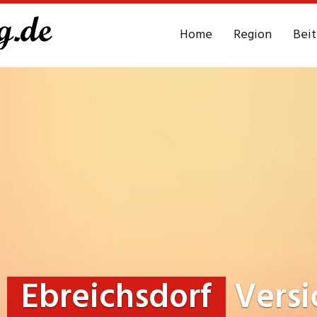
Home
Region
Bei
g
Ebreichsdorf
Versi