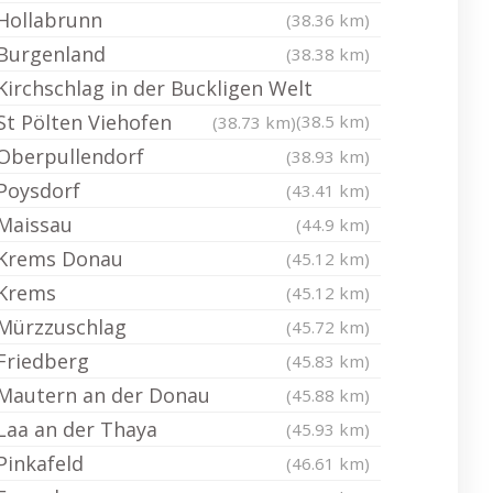
Hollabrunn
(38.36 km)
Burgenland
(38.38 km)
Kirchschlag in der Buckligen Welt
St Pölten Viehofen
(38.5 km)
(38.73 km)
Oberpullendorf
(38.93 km)
Poysdorf
(43.41 km)
Maissau
(44.9 km)
Krems Donau
(45.12 km)
Krems
(45.12 km)
Mürzzuschlag
(45.72 km)
Friedberg
(45.83 km)
Mautern an der Donau
(45.88 km)
Laa an der Thaya
(45.93 km)
Pinkafeld
(46.61 km)