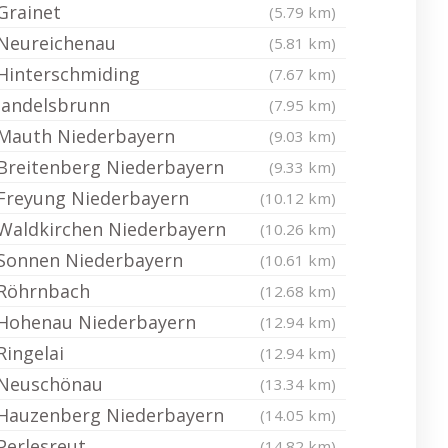
Grainet
(5.79 km)
Neureichenau
(5.81 km)
Hinterschmiding
(7.67 km)
Jandelsbrunn
(7.95 km)
Mauth Niederbayern
(9.03 km)
Breitenberg Niederbayern
(9.33 km)
Freyung Niederbayern
(10.12 km)
Waldkirchen Niederbayern
(10.26 km)
Sonnen Niederbayern
(10.61 km)
Röhrnbach
(12.68 km)
Hohenau Niederbayern
(12.94 km)
Ringelai
(12.94 km)
Neuschönau
(13.34 km)
Hauzenberg Niederbayern
(14.05 km)
Perlesreut
(14.82 km)