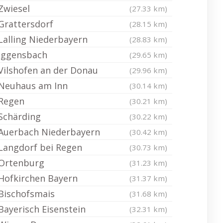
Zwiesel
(27.33 km)
Grattersdorf
(28.15 km)
Lalling Niederbayern
(28.83 km)
Iggensbach
(29.65 km)
Vilshofen an der Donau
(29.96 km)
Neuhaus am Inn
(30.14 km)
Regen
(30.21 km)
Schärding
(30.22 km)
Auerbach Niederbayern
(30.42 km)
Langdorf bei Regen
(30.73 km)
Ortenburg
(31.23 km)
Hofkirchen Bayern
(31.37 km)
Bischofsmais
(31.68 km)
Bayerisch Eisenstein
(32.31 km)