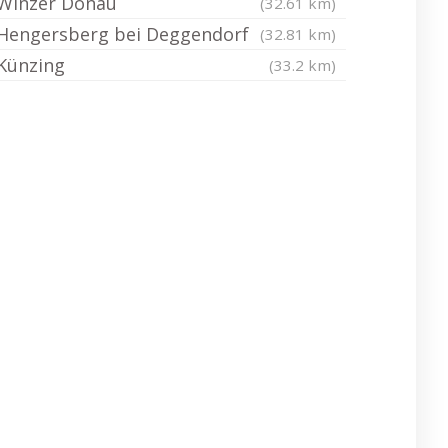
Winzer Donau
(32.61 km)
Hengersberg bei Deggendorf
(32.81 km)
Künzing
(33.2 km)