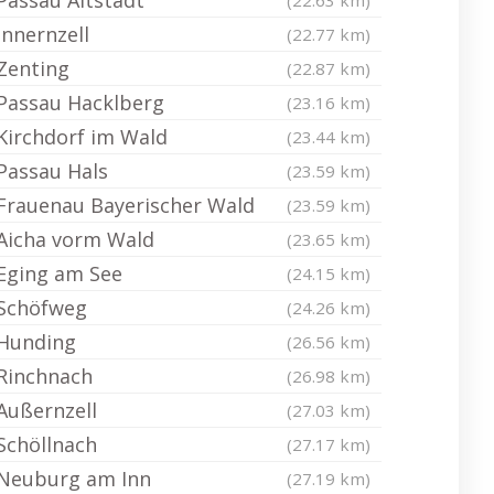
Passau Altstadt
(22.63 km)
Innernzell
(22.77 km)
Zenting
(22.87 km)
Passau Hacklberg
(23.16 km)
Kirchdorf im Wald
(23.44 km)
Passau Hals
(23.59 km)
Frauenau Bayerischer Wald
(23.59 km)
Aicha vorm Wald
(23.65 km)
Eging am See
(24.15 km)
Schöfweg
(24.26 km)
Hunding
(26.56 km)
Rinchnach
(26.98 km)
Außernzell
(27.03 km)
Schöllnach
(27.17 km)
Neuburg am Inn
(27.19 km)