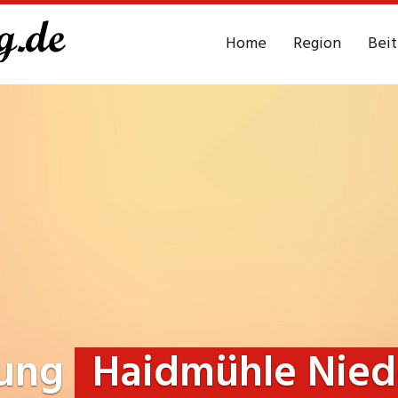
Home
Region
Bei
rung
Haidmühle Nied