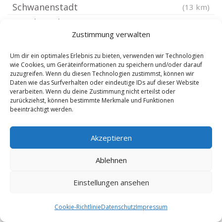
Schwanenstadt
(13 km)
Marchtrenk
(13.43 km)
Zustimmung verwalten
Ried im Innkreis
(16.14 km)
Attnang-Puchheim
(16.19 km)
Um dir ein optimales Erlebnis zu bieten, verwenden wir Technologien
wie Cookies, um Geräteinformationen zu speichern und/oder darauf
Laakirchen
(17.86 km)
zuzugreifen. Wenn du diesen Technologien zustimmst, können wir
Leonding
Daten wie das Surfverhalten oder eindeutige IDs auf dieser Website
(19.36 km)
verarbeiten. Wenn du deine Zustimmung nicht erteilst oder
Linz Froschberg
(20.22 km)
zurückziehst, können bestimmte Merkmale und Funktionen
beeinträchtigt werden.
Linz Neue Heimat
(20.77 km)
Linz Pöstlingberg
(20.82 km)
Akzeptieren
Ansfelden
(20.97 km)
Linz Innenstadt
Ablehnen
(21.19 km)
Linz Urfahr
(21.23 km)
Einstellungen ansehen
Linz Kleinmünchen
(21.4 km)
Linz Auwiesen
(21.53 km)
Cookie-Richtlinie
Datenschutz
Impressum