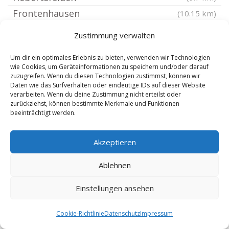
Frontenhausen
(10.15 km)
Postmünster
(10.59 km)
Zustimmung verwalten
Niederbayern
(10.84 km)
Um dir ein optimales Erlebnis zu bieten, verwenden wir Technologien
Gangkofen
(10.87 km)
wie Cookies, um Geräteinformationen zu speichern und/oder darauf
Unterdietfurt
zuzugreifen. Wenn du diesen Technologien zustimmst, können wir
(11.05 km)
Daten wie das Surfverhalten oder eindeutige IDs auf dieser Website
Massing im Rottal
(11.59 km)
verarbeiten. Wenn du deine Zustimmung nicht erteilst oder
zurückziehst, können bestimmte Merkmale und Funktionen
Wallerfing
(12.02 km)
beeinträchtigt werden.
Oberpöring
(12.13 km)
Pilsting
(12.39 km)
Akzeptieren
Mitterskirchen
(12.69 km)
Ablehnen
Wurmannsquick
(12.76 km)
Aham Vils
(12.96 km)
Einstellungen ansehen
Dingolfing
(13.35 km)
Cookie-Richtlinie
Datenschutz
Impressum
Buchhofen bei Osterhofen
(13.81 km)