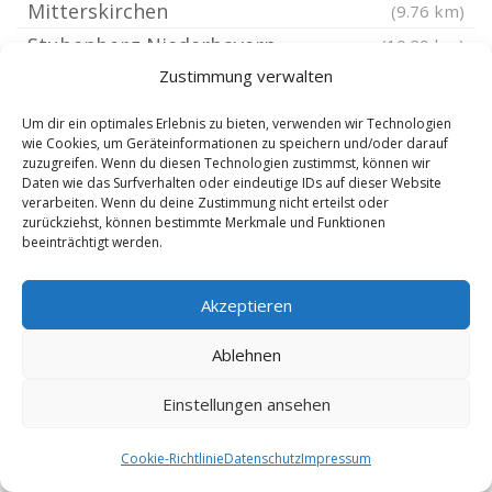
Mitterskirchen
(9.76 km)
Stubenberg Niederbayern
(10.29 km)
Zustimmung verwalten
Winhöring
(10.79 km)
Hebertsfelden
(10.81 km)
Um dir ein optimales Erlebnis zu bieten, verwenden wir Technologien
wie Cookies, um Geräteinformationen zu speichern und/oder darauf
Geratskirchen
(11.5 km)
zuzugreifen. Wenn du diesen Technologien zustimmst, können wir
Postmünster
(11.54 km)
Daten wie das Surfverhalten oder eindeutige IDs auf dieser Website
verarbeiten. Wenn du deine Zustimmung nicht erteilst oder
Eggenfelden
(11.67 km)
zurückziehst, können bestimmte Merkmale und Funktionen
beeinträchtigt werden.
Triftern
(12.04 km)
Halsbach Kreis Altötting
(12.24 km)
Akzeptieren
Teising
(12.32 km)
Ering
(12.74 km)
Ablehnen
Tüßling
(13.24 km)
Einstellungen ansehen
Kößlarn
(13.42 km)
Pleiskirchen
(13.48 km)
Cookie-Richtlinie
Datenschutz
Impressum
Unterneukirchen
(13.56 km)