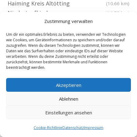
Haiming Kreis Altötting
(10.66 km)
Niedertaufkirchen
(10.78 km)
Zustimmung verwalten
Julbach Niederbayern
(10.9 km)
Kastl Kreis Altötting
(11.05 km)
Um dir ein optimales Erlebnis zu bieten, verwenden wir Technologien
wie Cookies, um Geräteinformationen zu speichern und/oder darauf
Teising
(11.12 km)
zuzugreifen. Wenn du diesen Technologien zustimmst, können wir
Triftern
(11.26 km)
Daten wie das Surfverhalten oder eindeutige IDs auf dieser Website
verarbeiten. Wenn du deine Zustimmung nicht erteilst oder
Gangkofen
(11.48 km)
zurückziehst, können bestimmte Merkmale und Funktionen
beeinträchtigt werden.
Kirchdorf am Inn
(11.5 km)
Töging am Inn
(11.5 km)
Akzeptieren
Mehring Kreis Altötting
(11.52 km)
Dietersburg
(12.03 km)
Ablehnen
Tüßling
(12.48 km)
Einstellungen ansehen
Neumarkt-Sankt Veit
(12.7 km)
Malgersdorf
(12.76 km)
Cookie-Richtlinie
Datenschutz
Impressum
Burghausen Salzach
(12.87 km)