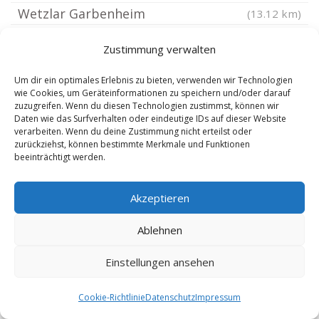
Wetzlar Garbenheim
(13.12 km)
Wetzlar
(13.18 km)
Zustimmung verwalten
Siegerland
(13.41 km)
Biedenkopf
(13.66 km)
Um dir ein optimales Erlebnis zu bieten, verwenden wir Technologien
wie Cookies, um Geräteinformationen zu speichern und/oder darauf
Lollar
(13.67 km)
zuzugreifen. Wenn du diesen Technologien zustimmst, können wir
Daten wie das Surfverhalten oder eindeutige IDs auf dieser Website
Bad Laasphe
(13.84 km)
verarbeiten. Wenn du deine Zustimmung nicht erteilst oder
Staufenberg Hessen
zurückziehst, können bestimmte Merkmale und Funktionen
(13.91 km)
beeinträchtigt werden.
Liebenscheid
(14.04 km)
Heuchelheim Kreis Gießen
(14.05 km)
Akzeptieren
Marburg Allna
(14.17 km)
Ablehnen
Gießen Lahn
(14.56 km)
Gießen Allendorf
(14.56 km)
Einstellungen ansehen
Willingen Westerwald
(14.6 km)
Cookie-Richtlinie
Datenschutz
Impressum
Burbach Siegerland
(14.62 km)