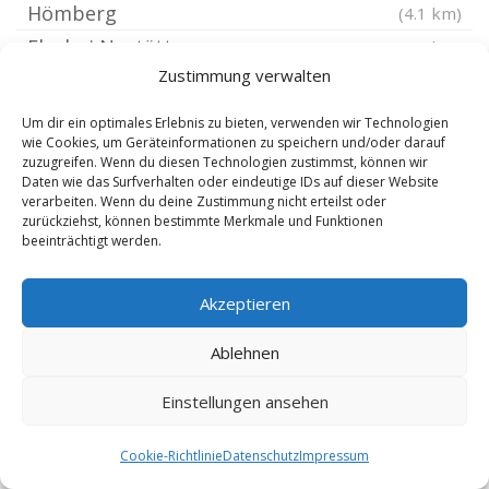
Hömberg
(4.1 km)
Ehr bei Nastätten
(4.1 km)
Zustimmung verwalten
Oberbachheim
(4.34 km)
Bremberg bei Katzenelnbogen
(4.34 km)
Um dir ein optimales Erlebnis zu bieten, verwenden wir Technologien
wie Cookies, um Geräteinformationen zu speichern und/oder darauf
Gutenacker
(4.34 km)
zuzugreifen. Wenn du diesen Technologien zustimmst, können wir
Dausenau
(4.54 km)
Daten wie das Surfverhalten oder eindeutige IDs auf dieser Website
verarbeiten. Wenn du deine Zustimmung nicht erteilst oder
Herold Rhein-Lahn-Kreis
(4.56 km)
zurückziehst, können bestimmte Merkmale und Funktionen
beeinträchtigt werden.
Ergeshausen
(4.56 km)
Miehlen Taunus
(4.6 km)
Akzeptieren
Dachsenhausen
(4.98 km)
Scheidt Rhein-Lahn-Kreis
(5.05 km)
Ablehnen
Laurenburg
(5.05 km)
Einstellungen ansehen
Gemmerich
(5.05 km)
Hainau
(5.1 km)
Cookie-Richtlinie
Datenschutz
Impressum
Charlottenberg bei Holzappel Rhein-Lahn-