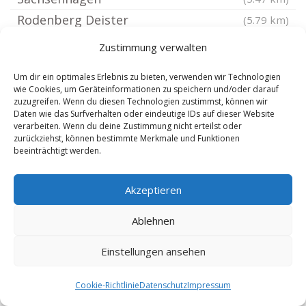
Rodenberg Deister
(5.79 km)
Pohle
(6.38 km)
Zustimmung verwalten
Bad Nenndorf
(6.77 km)
Um dir ein optimales Erlebnis zu bieten, verwenden wir Technologien
Bad Eilsen
(6.84 km)
wie Cookies, um Geräteinformationen zu speichern und/oder darauf
zuzugreifen. Wenn du diesen Technologien zustimmst, können wir
Hohnhorst bei Wunstorf
(6.95 km)
Daten wie das Surfverhalten oder eindeutige IDs auf dieser Website
Heeßen
(7.07 km)
verarbeiten. Wenn du deine Zustimmung nicht erteilst oder
zurückziehst, können bestimmte Merkmale und Funktionen
Buchholz bei Stadthagen
(7.14 km)
beeinträchtigt werden.
Bückeburg
(7.21 km)
Auhagen
(7.29 km)
Akzeptieren
Lauenau
(7.4 km)
Ablehnen
Wölpinghausen
(7.53 km)
Einstellungen ansehen
Messenkamp
(7.95 km)
Suthfeld
(8.03 km)
Cookie-Richtlinie
Datenschutz
Impressum
Luhden
(8.28 km)