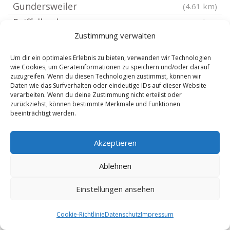
Gundersweiler
(4.61 km)
Reiffelbach
(4.62 km)
Zustimmung verwalten
Ruppertsecken
(4.62 km)
Becherbach Pfalz
(4.62 km)
Um dir ein optimales Erlebnis zu bieten, verwenden wir Technologien
wie Cookies, um Geräteinformationen zu speichern und/oder darauf
Obermoschel
(4.66 km)
zuzugreifen. Wenn du diesen Technologien zustimmst, können wir
Imsweiler
(4.67 km)
Daten wie das Surfverhalten oder eindeutige IDs auf dieser Website
verarbeiten. Wenn du deine Zustimmung nicht erteilst oder
Oberhausen an der Appel
(5.08 km)
zurückziehst, können bestimmte Merkmale und Funktionen
beeinträchtigt werden.
Kalkofen Pfalz
(5.12 km)
Reichsthal
(5.12 km)
Akzeptieren
Seelen
(5.49 km)
Reipoltskirchen
(5.71 km)
Ablehnen
Schweisweiler
(5.95 km)
Einstellungen ansehen
Odenbach
(6.07 km)
Ginsweiler
(6.07 km)
Cookie-Richtlinie
Datenschutz
Impressum
Meisenheim Glan
(6.26 km)