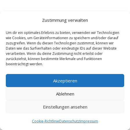
Versicherungen in der Nähe
Zustimmung verwalten
Obermoschel
(1.37 km)
Um dir ein optimales Erlebnis zu bieten, verwenden wir Technologien
wie Cookies, um Geräteinformationen zu speichern und/oder darauf
Schiersfeld
(1.37 km)
zuzugreifen. Wenn du diesen Technologien zustimmst, können wir
Daten wie das Surfverhalten oder eindeutige IDs auf dieser Website
Unkenbach
(1.49 km)
verarbeiten. Wenn du deine Zustimmung nicht erteilst oder
Alsenz
(1.49 km)
zurückziehst, können bestimmte Merkmale und Funktionen
beeinträchtigt werden.
Mannweiler-Cölln
(2.31 km)
Bayerfeld-Steckweiler
(2.43 km)
Akzeptieren
Kalkofen Pfalz
(2.51 km)
Ablehnen
Finkenbach-Gersweiler
(2.75 km)
Hallgarten Pfalz
(3.45 km)
Einstellungen ansehen
Stahlberg
(3.45 km)
Feilbingert
Cookie-Richtlinie
Datenschutz
Impressum
(3.53 km)