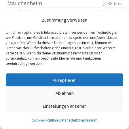
Mauchenheim
(4.88 km)
Lonsheim
(4.98 km)
Zustimmung verwalten
Armsheim Rheinhessen
(4.99 km)
Gau-Bickelheim
(5.31 km)
Um dir ein optimales Erlebnis zu bieten, verwenden wir Technologien
wie Cookies, um Geräteinformationen zu speichern und/oder darauf
Orbis
(5.41 km)
zuzugreifen. Wenn du diesen Technologien zustimmst, können wir
Morschheim
(5.52 km)
Daten wie das Surfverhalten oder eindeutige IDs auf dieser Website
verarbeiten. Wenn du deine Zustimmung nicht erteilst oder
Oberhausen an der Appel
(5.65 km)
zurückziehst, können bestimmte Merkmale und Funktionen
beeinträchtigt werden.
Bermersheim vor der Höhe
(5.97 km)
Altenbamberg
(6.06 km)
Akzeptieren
Bad Münster am Stein-Ebernburg
(6.25 km)
Kalkofen Pfalz
(6.38 km)
Ablehnen
Bad Kreuznach Planig
(6.4 km)
Einstellungen ansehen
Bad Kreuznach
(6.41 km)
Gaugrehweiler
(6.42 km)
Cookie-Richtlinie
Datenschutz
Impressum
Gau-Weinheim
(6.59 km)