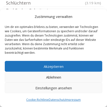
Schlüchtern
(3.19 km)
Bad Soden-Salmünster
(4.98 km)
Zustimmung verwalten
Sinntal
(6.72 km)
Birstein
(7.7 km)
Um dir ein optimales Erlebnis zu bieten, verwenden wir Technologien
wie Cookies, um Geräteinformationen zu speichern und/oder darauf
Brachttal
(8.09 km)
zuzugreifen. Wenn du diesen Technologien zustimmst, können wir
Flieden
(8.2 km)
Daten wie das Surfverhalten oder eindeutige IDs auf dieser Website
verarbeiten. Wenn du deine Zustimmung nicht erteilst oder
Freiensteinau
(8.58 km)
zurückziehst, können bestimmte Merkmale und Funktionen
beeinträchtigt werden.
Bad Orb
(8.62 km)
Zeitlofs
(9.48 km)
Akzeptieren
Obersinn
(9.57 km)
Aura im Sinngrund
(10.22 km)
Ablehnen
Mittelsinn
(10.44 km)
Einstellungen ansehen
Kefenrod
(11.98 km)
Biebergemünd
(12.33 km)
Cookie-Richtlinie
Datenschutz
Impressum
Grebenhain
(12.61 km)