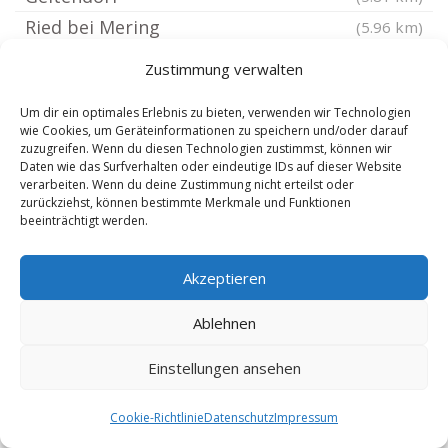
Ried bei Mering
(5.96 km)
Mammendorf Oberbayern
(6.25 km)
Zustimmung verwalten
Scheuring
(6.39 km)
Um dir ein optimales Erlebnis zu bieten, verwenden wir Technologien
Türkenfeld bei Fürstenfeldbruck
(7.56 km)
wie Cookies, um Geräteinformationen zu speichern und/oder darauf
Oberottmarshausen
zuzugreifen. Wenn du diesen Technologien zustimmst, können wir
(7.76 km)
Daten wie das Surfverhalten oder eindeutige IDs auf dieser Website
Egenhofen Kreis Fürstenfeldbruck
(8.3 km)
verarbeiten. Wenn du deine Zustimmung nicht erteilst oder
zurückziehst, können bestimmte Merkmale und Funktionen
Augsburg Haunstetten
(8.3 km)
beeinträchtigt werden.
Augsburg Siebenbrunn
(8.3 km)
Kleinaitingen
(8.44 km)
Akzeptieren
Eurasburg bei Friedberg Bayern
(8.62 km)
Ablehnen
Kottgeisering
(8.75 km)
Pfaffenhofen an der Glonn
Einstellungen ansehen
(8.99 km)
Bobingen
(9.12 km)
Cookie-Richtlinie
Datenschutz
Impressum
Klosterlechfeld
(9.13 km)